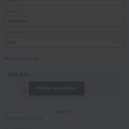
Velikost
Barva textilu
Nejsme plátci DPH
369 Kč
/
ks
Přidat do košíku
Číslo produktu:
TRPAN031-3
Hlídat cenu / dostupnost
Do oblíbených