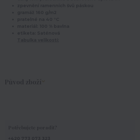
zpevnění ramenních švů páskou
gramáž 160 g/m2
pratelné na 40 °C
materiál: 100 % bavlna
etiketa: Saténová
Tabulka velikostí:
Původ zboží
Potřebujete poradit?
+420 773 073 323