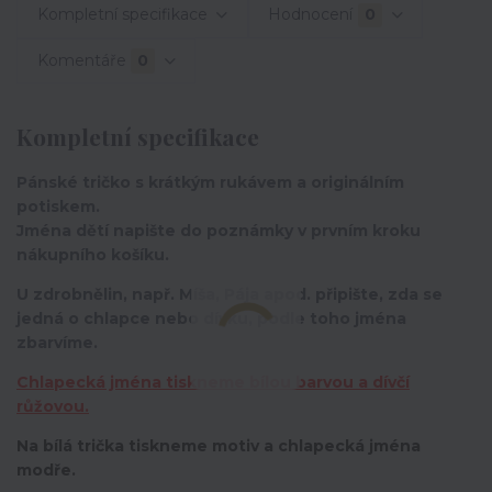
Kompletní specifikace
Hodnocení
0
Komentáře
0
Kompletní specifikace
Pánské tričko s krátkým rukávem a originálním
potiskem.
Jména dětí napište do poznámky v prvním kroku
nákupního košíku.
U zdrobnělin, např. Míša, Pája apod. připište, zda se
jedná o chlapce nebo dívku, podle toho jména
zbarvíme.
Chlapecká jména tiskneme bílou barvou a dívčí
růžovou.
Na bílá trička tiskneme motiv a chlapecká jména
modře.