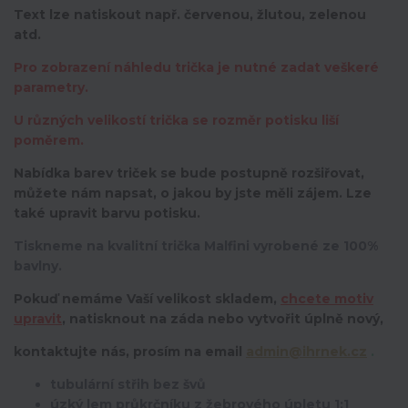
Text lze natiskout např. červenou, žlutou, zelenou
atd.
Pro zobrazení náhledu trička je nutné zadat veškeré
parametry.
U různých velikostí trička se rozměr potisku liší
poměrem.
Nabídka barev triček se bude postupně rozšiřovat,
můžete nám napsat, o jakou by jste měli zájem. Lze
také upravit barvu potisku.
Tiskneme na kvalitní trička Malfini vyrobené ze 100%
bavlny.
Pokuď nemáme Vaší velikost skladem,
chcete motiv
upravit
,
natisknout na záda nebo vytvořit úplně nový,
kontaktujte nás, prosím na email
admin@ihrnek.cz
.
tubulární střih bez švů
úzký lem průkrčníku z žebrového úpletu 1:1