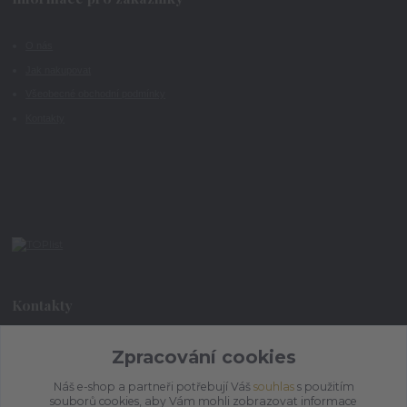
O nás
Jak nakupovat
Všeobecné obchodní podmínky
Kontakty
Kontakty
Zpracování cookies
+420 773 073 323
9:00 - 17:00
Náš e-shop a partneři potřebují Váš
souhlas
s použitím
souborů cookies, aby Vám mohli zobrazovat informace