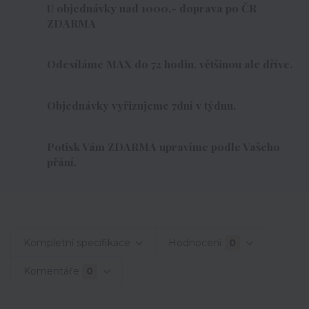
U objednávky nad 1000,- doprava po ČR
ZDARMA
Odesíláme MAX do 72 hodin, většinou ale dříve.
Objednávky vyřizujeme 7dní v týdnu.
Potisk Vám ZDARMA upravíme podle Vašeho
přání.
Kompletní specifikace
Hodnocení
0
Komentáře
0