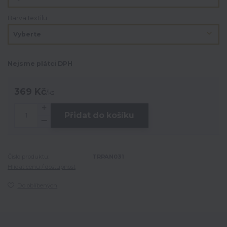
Barva textilu
Nejsme plátci DPH
369 Kč
/
ks
Přidat do košíku
Číslo produktu:
TRPAN031
Hlídat cenu / dostupnost
Do oblíbených