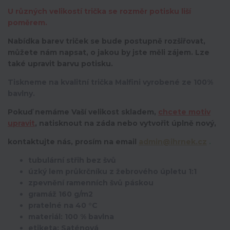
U různých velikostí trička se rozměr potisku liší
poměrem.
Nabídka barev triček se bude postupně rozšiřovat,
můžete nám napsat, o jakou by jste měli zájem. Lze
také upravit barvu potisku.
Tiskneme na kvalitní trička Malfini vyrobené ze 100%
bavlny.
Pokuď nemáme Vaší velikost skladem,
chcete motiv
upravit
,
natisknout na záda nebo vytvořit úplně nový,
kontaktujte nás, prosím na email
admin@ihrnek.cz
.
tubulární střih bez švů
úzký lem průkrčníku z žebrového úpletu 1:1
zpevnění ramenních švů páskou
gramáž 160 g/m2
pratelné na 40 °C
materiál: 100 % bavlna
etiketa: Saténová