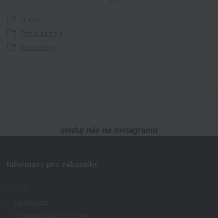
Trička
Pánská trička
pro tatínky
sleduj nás na Instagramu
Informace pro zákazníky
O nás
Jak nakupovat
Všeobecné obchodní podmínky