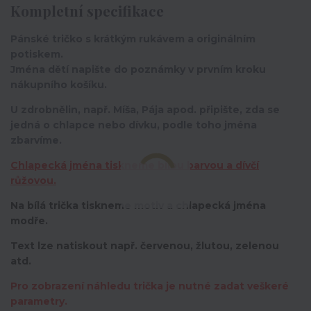
Kompletní specifikace
Pánské tričko s krátkým rukávem a originálním
potiskem.
Jména dětí napište do poznámky v prvním kroku
nákupního košíku.
U zdrobnělin, např. Míša, Pája apod. připište, zda se
jedná o chlapce nebo dívku, podle toho jména
zbarvíme.
Chlapecká jména tiskneme bílou barvou a dívčí
růžovou.
Na bílá trička tiskneme motiv a chlapecká jména
modře.
Text lze natiskout např. červenou, žlutou, zelenou
atd.
Pro zobrazení náhledu trička je nutné zadat veškeré
parametry.