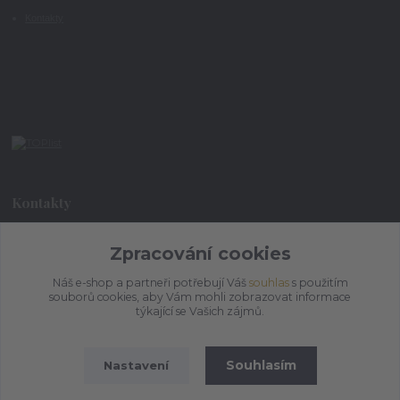
Kontakty
Kontakty
Zpracování cookies
+420 773 073 323
9:00 - 17:00
Náš e-shop a partneři potřebují Váš
souhlas
s použitím
souborů cookies, aby Vám mohli zobrazovat informace
admin@ihrnek.cz
týkající se Vašich zájmů.
Souhlasím
Nastavení