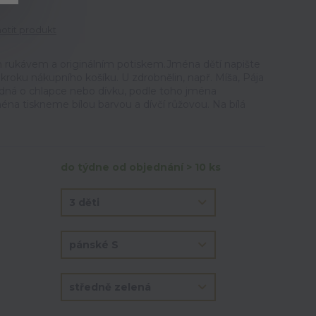
tit produkt
m rukávem a originálním potiskem.Jména dětí napište
roku nákupního košíku. U zdrobnělin, např. Míša, Pája
jedná o chlapce nebo dívku, podle toho jména
na tiskneme bílou barvou a dívčí růžovou. Na bílá
do týdne od objednání > 10 ks