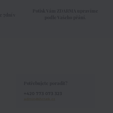
Potisk Vám ZDARMA upravíme
 7dní v
podle Vašeho přání.
Potřebujete poradit?
+420 773 073 323
admin@ihrnek.cz