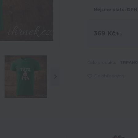
Nejsme plátci DPH
369 Kč
/
ks
Číslo produktu:
TRPAN0
Do oblíbených