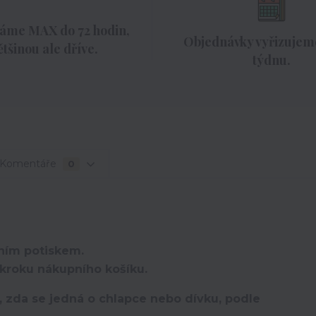
áme MAX do 72 hodin,
Objednávky vyřizujeme
ětšinou ale dříve.
týdnu.
Komentáře
0
lním potiskem.
kroku nákupního košíku.
te, zda se jedná o chlapce nebo dívku, podle