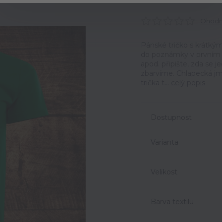
Ohodno
Pánské tričko s krátký
do poznámky v prvním k
apod. připište, zda se 
zbarvíme. Chlapecká jmé
trička t...
celý popis
Dostupnost
Varianta
Velikost
Barva textilu