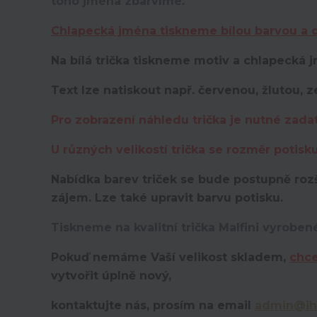
toho jména zbarvíme.
Chlapecká jména tiskneme bílou barvou a d
Na bílá trička tiskneme motiv a chlapecká
Text lze natiskout např. červenou, žlutou, z
Pro zobrazení náhledu trička je nutné zada
U různých velikostí trička se rozměr potisk
Nabídka barev triček se bude postupně rozš
zájem. Lze také upravit barvu potisku.
Tiskneme na kvalitní trička Malfini vyroben
Pokuď nemáme Vaší velikost skladem,
chce
vytvořit úplně nový,
kontaktujte nás, prosím na email
admin@ih