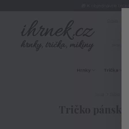
🎁 K objednávce triče
O nás
J
Hrnky
Trička
Úvod
Trička
Pá
Tričko pánské Ne