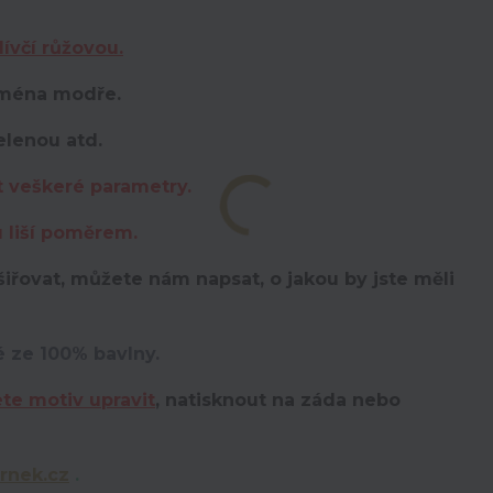
ívčí růžovou.
 jména modře.
elenou atd.
t veškeré parametry.
u liší poměrem.
iřovat, můžete nám napsat, o jakou by jste měli
é ze 100% bavlny.
te motiv upravit
,
natisknout na záda nebo
rnek.cz
.