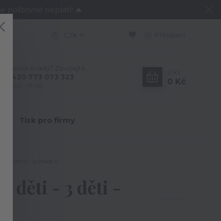
e poštovné neplatí! 🔥
CZK
Přihlášení
Nevíte si rady? Zavolejte.
0
ks
+420 773 073 323
0 Kč
9:00 - 17:00
Y
Tisk pro firmy
edně zelená - pánské S
4 děti - 3 děti -