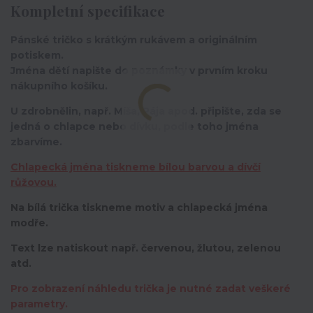
Kompletní specifikace
Pánské tričko s krátkým rukávem a originálním
potiskem.
Jména dětí napište do poznámky v prvním kroku
nákupního košíku.
U zdrobnělin, např. Míša, Pája apod. připište, zda se
jedná o chlapce nebo dívku, podle toho jména
zbarvíme.
Chlapecká jména tiskneme bílou barvou a dívčí
růžovou.
Na bílá trička tiskneme motiv a chlapecká jména
modře.
Text lze natiskout např. červenou, žlutou, zelenou
atd.
Pro zobrazení náhledu trička je nutné zadat veškeré
parametry.