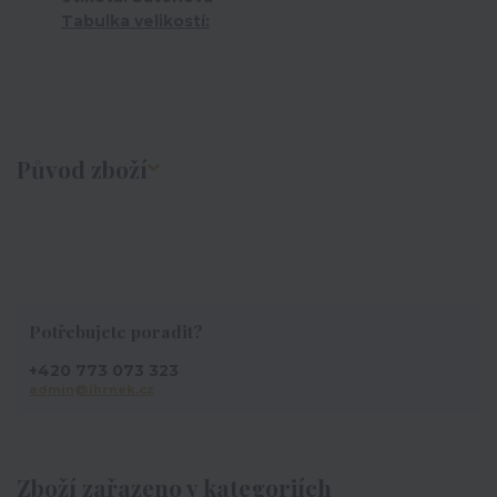
Tabulka velikostí:
Původ zboží
Potřebujete poradit?
+420 773 073 323
admin@ihrnek.cz
Zboží zařazeno v kategoriích