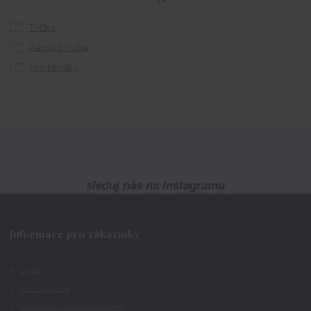
Trička
Pánská trička
pro tatínky
sleduj nás na Instagramu
Informace pro zákazníky
O nás
Jak nakupovat
Všeobecné obchodní podmínky