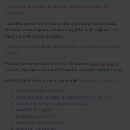
U různých velikostí trička se rozměr potisku liší
poměrem.
Nabídka barev triček se bude postupně rozšiřovat,
můžete nám napsat, o jakou by jste měli zájem. Lze
také upravit barvu potisku.
Tiskneme na kvalitní trička Malfini vyrobené ze 100%
bavlny.
Pokuď nemáme Vaší velikost skladem,
chcete motiv
upravit
,
natisknout na záda nebo vytvořit úplně nový,
kontaktujte nás, prosím na email
admin@ihrnek.cz
.
tubulární střih bez švů
úzký lem průkrčníku z žebrového úpletu 1:1
zpevnění ramenních švů páskou
gramáž 160 g/m2
pratelné na 40 °C
materiál: 100 % bavlna
etiketa: Saténová