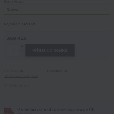
Barva textilu
Nejsme plátci DPH
369 Kč
/
ks
Přidat do košíku
Číslo produktu:
TRPAN031-91
Hlídat cenu / dostupnost
Do oblíbených
U objednávky nad 1000,- doprava po ČR