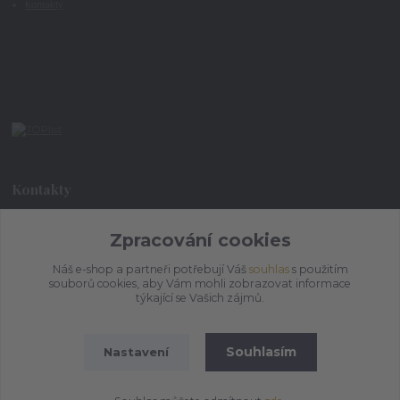
Kontakty
Kontakty
Zpracování cookies
+420 773 073 323
9:00 - 17:00
Náš e-shop a partneři potřebují Váš
souhlas
s použitím
souborů cookies, aby Vám mohli zobrazovat informace
admin@ihrnek.cz
týkající se Vašich zájmů.
Souhlasím
Nastavení