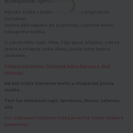
Pánské tričko s krátkým rukávem a originálním
potiskem.
Jména dětí napište do poznámky v prvním kroku
nákupního košíku.
U zdrobnělin, např. Míša, Pája apod. připište, zda se
jedná o chlapce nebo dívku, podle toho jména
zbarvíme.
Chlapecká jména tiskneme bílou barvou a dívčí
růžovou.
Na bílá trička tiskneme motiv a chlapecká jména
modře.
Text lze natiskout např. červenou, žlutou, zelenou
atd.
Pro zobrazení náhledu trička je nutné zadat veškeré
parametry.