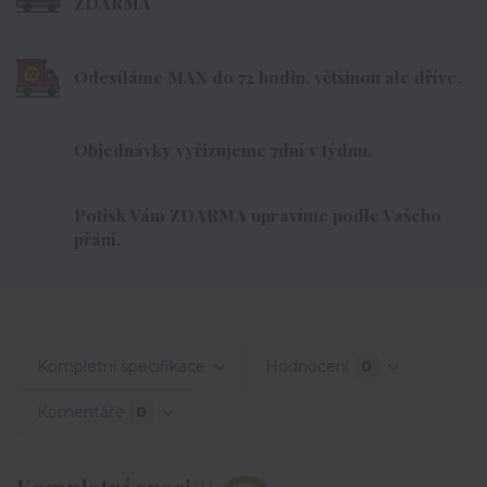
ZDARMA
Odesíláme MAX do 72 hodin, většinou ale dříve.
Objednávky vyřizujeme 7dní v týdnu.
Potisk Vám ZDARMA upravíme podle Vašeho
přání.
Kompletní specifikace
Hodnocení
0
Komentáře
0
Kompletní specifikace