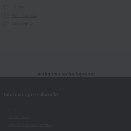
Trička
Pánská trička
pro tatínky
sleduj nás na Instagramu
Informace pro zákazníky
O nás
Jak nakupovat
Všeobecné obchodní podmínky