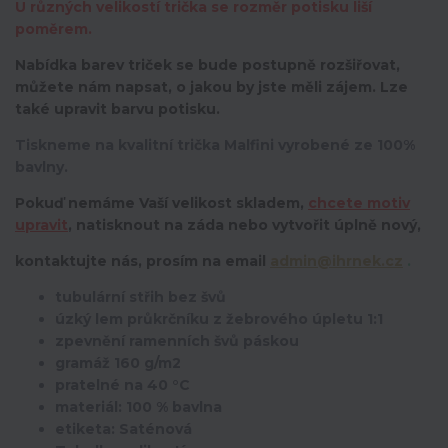
U různých velikostí trička se rozměr potisku liší
poměrem.
Nabídka barev triček se bude postupně rozšiřovat,
můžete nám napsat, o jakou by jste měli zájem. Lze
také upravit barvu potisku.
Tiskneme na kvalitní trička Malfini vyrobené ze 100%
bavlny.
Pokuď nemáme Vaší velikost skladem,
chcete motiv
upravit
,
natisknout na záda nebo vytvořit úplně nový,
kontaktujte nás, prosím na email
admin@ihrnek.cz
.
tubulární střih bez švů
úzký lem průkrčníku z žebrového úpletu 1:1
zpevnění ramenních švů páskou
gramáž 160 g/m2
pratelné na 40 °C
materiál: 100 % bavlna
etiketa: Saténová