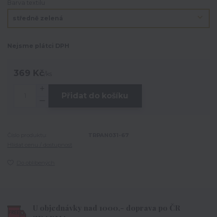
Barva textilu
Nejsme plátci DPH
369 Kč
/
ks
Přidat do košíku
Číslo produktu:
TRPAN031-67
Hlídat cenu / dostupnost
Do oblíbených
U objednávky nad 1000,- doprava po ČR