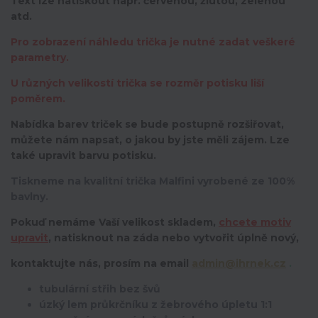
Text lze natiskout např. červenou, žlutou, zelenou
atd.
Pro zobrazení náhledu trička je nutné zadat veškeré
parametry.
U různých velikostí trička se rozměr potisku liší
poměrem.
Nabídka barev triček se bude postupně rozšiřovat,
můžete nám napsat, o jakou by jste měli zájem. Lze
také upravit barvu potisku.
Tiskneme na kvalitní trička Malfini vyrobené ze 100%
bavlny.
Pokuď nemáme Vaší velikost skladem,
chcete motiv
upravit
,
natisknout na záda nebo vytvořit úplně nový,
kontaktujte nás, prosím na email
admin@ihrnek.cz
.
tubulární střih bez švů
úzký lem průkrčníku z žebrového úpletu 1:1