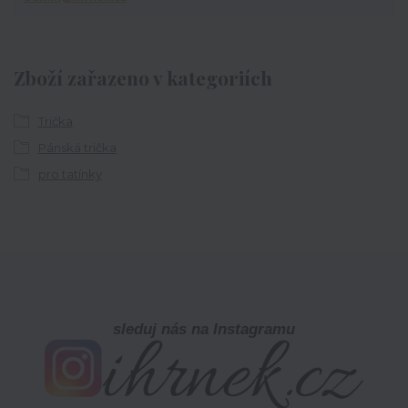
Zboží zařazeno v kategoriích
Trička
Pánská trička
pro tatínky
sleduj nás na Instagramu