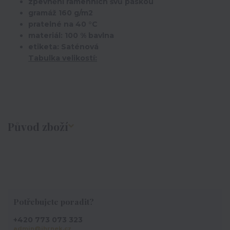
zpevnění ramenních švů páskou
gramáž 160 g/m2
pratelné na 40 °C
materiál: 100 % bavlna
etiketa: Saténová
Tabulka velikostí:
Původ zboží
Potřebujete poradit?
+420 773 073 323
admin@ihrnek.cz