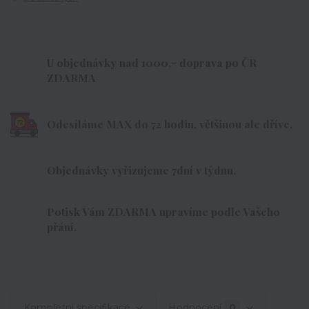
U objednávky nad 1000,- doprava po ČR
ZDARMA
Odesíláme MAX do 72 hodin, většinou ale dříve.
Objednávky vyřizujeme 7dní v týdnu.
Potisk Vám ZDARMA upravíme podle Vašeho
přání.
Kompletní specifikace
Hodnocení
0