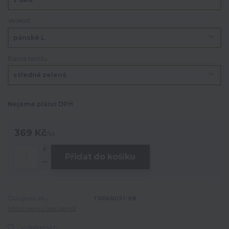
Velikost
Barva textilu
Nejsme plátci DPH
369 Kč
/
ks
Přidat do košíku
Číslo produktu:
TRPAN031-68
Hlídat cenu / dostupnost
Do oblíbených