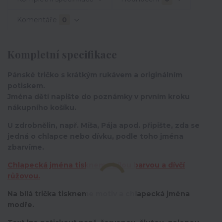
Komentáře
0
Kompletní specifikace
Pánské tričko s krátkým rukávem a originálním
potiskem.
Jména dětí napište do poznámky v prvním kroku
nákupního košíku.
U zdrobnělin, např. Míša, Pája apod. připište, zda se
jedná o chlapce nebo dívku, podle toho jména
zbarvíme.
Chlapecká jména tiskneme bílou barvou a dívčí
růžovou.
Na bílá trička tiskneme motiv a chlapecká jména
modře.