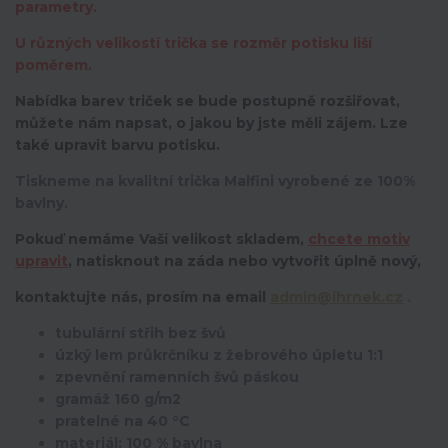
parametry.
U různých velikostí trička se rozměr potisku liší
poměrem.
Nabídka barev triček se bude postupně rozšiřovat,
můžete nám napsat, o jakou by jste měli zájem. Lze
také upravit barvu potisku.
Tiskneme na kvalitní trička Malfini vyrobené ze 100%
bavlny.
Pokuď nemáme Vaší velikost skladem,
chcete motiv
upravit
,
natisknout na záda nebo vytvořit úplně nový,
kontaktujte nás, prosím na email
admin@ihrnek.cz
.
tubulární střih bez švů
úzký lem průkrčníku z žebrového úpletu 1:1
zpevnění ramenních švů páskou
gramáž 160 g/m2
pratelné na 40 °C
materiál: 100 % bavlna