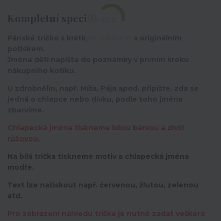
Kompletní specifikace
Pánské tričko s krátkým rukávem a originálním
potiskem.
Jména dětí napište do poznámky v prvním kroku
nákupního košíku.
U zdrobnělin, např. Míša, Pája apod. připište, zda se
jedná o chlapce nebo dívku, podle toho jména
zbarvíme.
Chlapecká jména tiskneme bílou barvou a dívčí
růžovou.
Na bílá trička tiskneme motiv a chlapecká jména
modře.
Text lze natiskout např. červenou, žlutou, zelenou
atd.
Pro zobrazení náhledu trička je nutné zadat veškeré