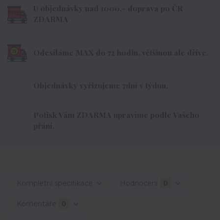
U objednávky nad 1000,- doprava po ČR
ZDARMA
Odesíláme MAX do 72 hodin, většinou ale dříve.
Objednávky vyřizujeme 7dní v týdnu.
Potisk Vám ZDARMA upravíme podle Vašeho
přání.
Kompletní specifikace
Hodnocení
0
Komentáře
0