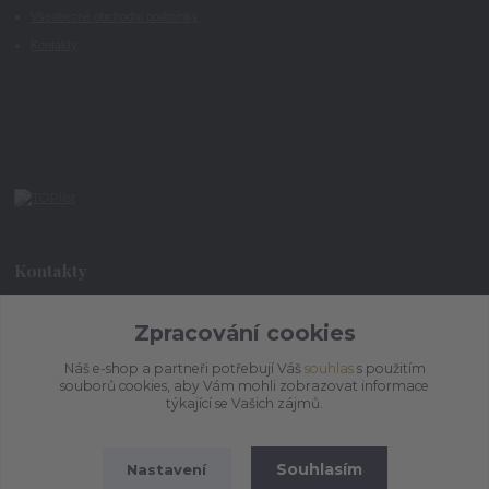
Všeobecné obchodní podmínky
Kontakty
Kontakty
Zpracování cookies
+420 773 073 323
9:00 - 17:00
Náš e-shop a partneři potřebují Váš
souhlas
s použitím
souborů cookies, aby Vám mohli zobrazovat informace
admin@ihrnek.cz
týkající se Vašich zájmů.
Souhlasím
Nastavení