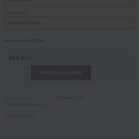
Barva textilu
Nejsme plátci DPH
369 Kč
/
ks
Přidat do košíku
Číslo produktu:
TRPAN031-70
Hlídat cenu / dostupnost
Do oblíbených