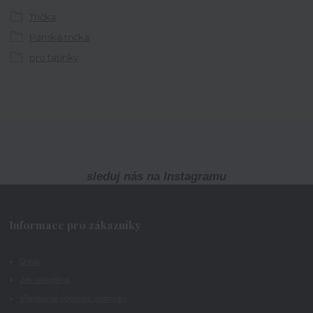
Trička
Pánská trička
pro tatínky
sleduj nás na Instagramu
Informace pro zákazníky
O nás
Jak nakupovat
Všeobecné obchodní podmínky