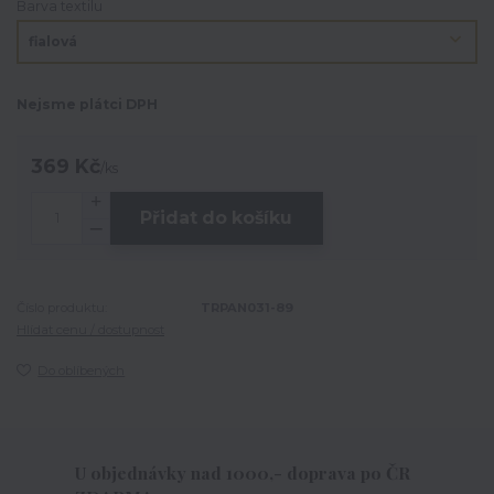
Barva textilu
Nejsme plátci DPH
369 Kč
/
ks
Přidat do košíku
Číslo produktu:
TRPAN031-89
Hlídat cenu / dostupnost
Do oblíbených
U objednávky nad 1000,- doprava po ČR