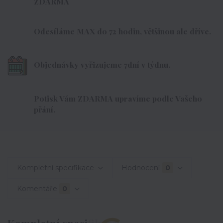
ZDARMA
Odesíláme MAX do 72 hodin, většinou ale dříve.
Objednávky vyřizujeme 7dní v týdnu.
Potisk Vám ZDARMA upravíme podle Vašeho
přání.
Kompletní specifikace
Hodnocení
0
Komentáře
0
Kompletní specifikace