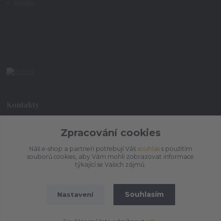
Kontakty
Kontakty
Zpracování cookies
+420 773 073 323
9:00 - 17:00
Náš e-shop a partneři potřebují Váš
souhlas
s použitím
souborů cookies, aby Vám mohli zobrazovat informace
admin@ihrnek.cz
týkající se Vašich zájmů.
Souhlasím
Nastavení