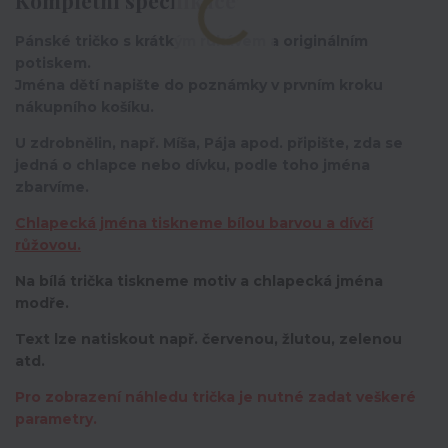
Pánské tričko s krátkým rukávem a originálním
potiskem.
Jména dětí napište do poznámky v prvním kroku
nákupního košíku.
U zdrobnělin, např. Míša, Pája apod. připište, zda se
jedná o chlapce nebo dívku, podle toho jména
zbarvíme.
Chlapecká jména tiskneme bílou barvou a dívčí
růžovou.
Na bílá trička tiskneme motiv a chlapecká jména
modře.
Text lze natiskout např. červenou, žlutou, zelenou
atd.
Pro zobrazení náhledu trička je nutné zadat veškeré
parametry.