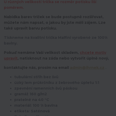
U různých velikostí trička se rozměr potisku liší
poměrem.
Nabídka barev triček se bude postupně rozšiřovat,
můžete nám napsat, o jakou by jste měli zájem. Lze
také upravit barvu potisku.
Tiskneme na kvalitní trička Malfini vyrobené ze 100%
bavlny.
Pokuď nemáme Vaší velikost skladem,
chcete motiv
upravit
,
natisknout na záda nebo vytvořit úplně nový,
kontaktujte nás, prosím na email
admin@ihrnek.cz
.
tubulární střih bez švů
úzký lem průkrčníku z žebrového úpletu 1:1
zpevnění ramenních švů páskou
gramáž 160 g/m2
pratelné na 40 °C
materiál: 100 % bavlna
etiketa: Saténová