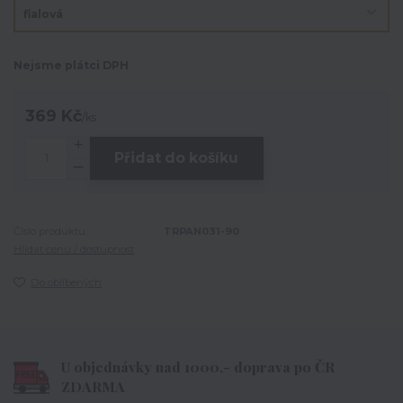
Nejsme plátci DPH
369 Kč
/
ks
Přidat do košíku
Číslo produktu:
TRPAN031-90
Hlídat cenu / dostupnost
Do oblíbených
U objednávky nad 1000,- doprava po ČR
ZDARMA