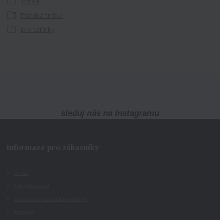
Trička
Pánská trička
pro tatínky
sleduj nás na Instagramu
Informace pro zákazníky
O nás
Jak nakupovat
Všeobecné obchodní podmínky
Kontakty