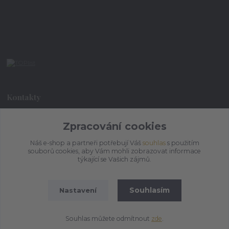
Kontakty
Zpracování cookies
+420 773 073 323
9:00 - 17:00
Náš e-shop a partneři potřebují Váš
souhlas
s použitím
souborů cookies, aby Vám mohli zobrazovat informace
admin@ihrnek.cz
týkající se Vašich zájmů.
Souhlasím
Nastavení
Souhlas můžete odmítnout
zde
.
Vytvořeno na
Eshop-rychle.cz