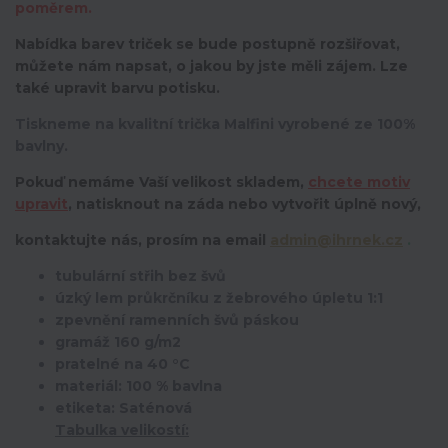
poměrem.
Nabídka barev triček se bude postupně rozšiřovat,
můžete nám napsat, o jakou by jste měli zájem. Lze
také upravit barvu potisku.
Tiskneme na kvalitní trička Malfini vyrobené ze 100%
bavlny.
Pokuď nemáme Vaší velikost skladem,
chcete motiv
upravit
,
natisknout na záda nebo vytvořit úplně nový,
kontaktujte nás, prosím na email
admin@ihrnek.cz
.
tubulární střih bez švů
úzký lem průkrčníku z žebrového úpletu 1:1
zpevnění ramenních švů páskou
gramáž 160 g/m2
pratelné na 40 °C
materiál: 100 % bavlna
etiketa: Saténová
Tabulka velikostí: