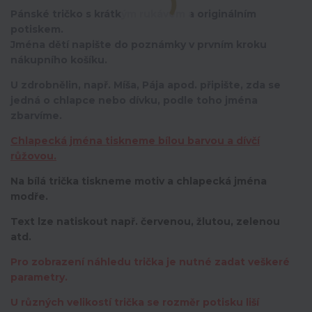
Pánské tričko s krátkým rukávem a originálním
potiskem.
Jména dětí napište do poznámky v prvním kroku
nákupního košíku.
U zdrobnělin, např. Míša, Pája apod. připište, zda se
jedná o chlapce nebo dívku, podle toho jména
zbarvíme.
Chlapecká jména tiskneme bílou barvou a dívčí
růžovou.
Na bílá trička tiskneme motiv a chlapecká jména
modře.
Text lze natiskout např. červenou, žlutou, zelenou
atd.
Pro zobrazení náhledu trička je nutné zadat veškeré
parametry.
U různých velikostí trička se rozměr potisku liší