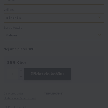
Velikost
Barva textilu
Nejsme plátci DPH
369 Kč
/
ks
Přidat do košíku
Číslo produktu:
TRPAN031-81
Hlídat cenu / dostupnost
Do oblíbených