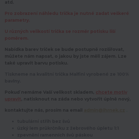
atd.
Pro zobrazení náhledu trička je nutné zadat veškeré
parametry.
U různých velikostí trička se rozměr potisku liší
poměrem.
Nabídka barev triček se bude postupně rozšiřovat,
můžete nám napsat, o jakou by jste měli zájem. Lze
také upravit barvu potisku.
Tiskneme na kvalitní trička Malfini vyrobené ze 100%
bavlny.
Pokuď nemáme Vaší velikost skladem,
chcete motiv
upravit
,
natisknout na záda nebo vytvořit úplně nový,
kontaktujte nás, prosím na email
admin@ihrnek.cz
.
tubulární střih bez švů
úzký lem průkrčníku z žebrového úpletu 1:1
zpevnění ramenních švů páskou