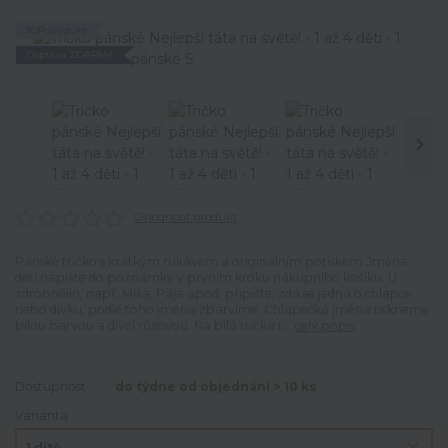
TOP produkt
Doprava ZDARMA
Ohodnotit produkt
Pánské tričko s krátkým rukávem a originálním potiskem.Jména
dětí napište do poznámky v prvním kroku nákupního košíku. U
zdrobnělin, např. Míša, Pája apod. připište, zda se jedná o chlapce
nebo dívku, podle toho jména zbarvíme. Chlapecká jména tiskneme
bílou barvou a dívčí růžovou. Na bílá trička t...
celý popis
Dostupnost
do týdne od objednání > 10 ks
Varianta