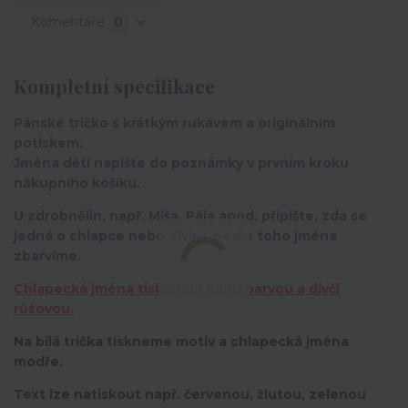
Komentáře
0
Kompletní specifikace
Pánské tričko s krátkým rukávem a originálním
potiskem.
Jména dětí napište do poznámky v prvním kroku
nákupního košíku.
U zdrobnělin, např. Míša, Pája apod. připište, zda se
jedná o chlapce nebo dívku, podle toho jména
zbarvíme.
Chlapecká jména tiskneme bílou barvou a dívčí
růžovou.
Na bílá trička tiskneme motiv a chlapecká jména
modře.
Text lze natiskout např. červenou, žlutou, zelenou