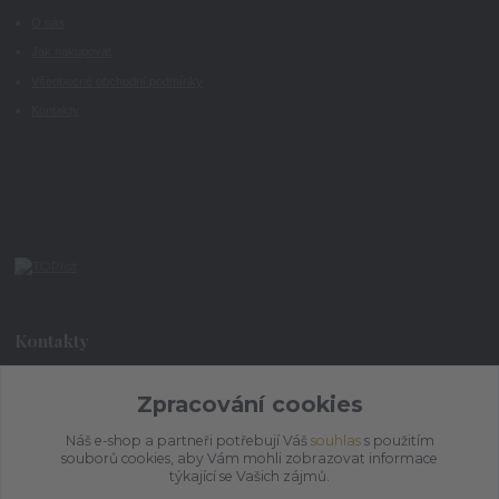
O nás
Jak nakupovat
Všeobecné obchodní podmínky
Kontakty
Kontakty
+420 773 073 323
Zpracování cookies
9:00 - 17:00
Náš e-shop a partneři potřebují Váš
souhlas
s použitím
souborů cookies, aby Vám mohli zobrazovat informace
admin@ihrnek.cz
týkající se Vašich zájmů.