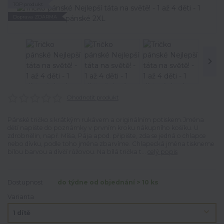
TOP produkt
Doprava ZDARMA
Ohodnotit produkt
Pánské tričko s krátkým rukávem a originálním potiskem.Jména
dětí napište do poznámky v prvním kroku nákupního košíku. U
zdrobnělin, např. Míša, Pája apod. připište, zda se jedná o chlapce
nebo dívku, podle toho jména zbarvíme. Chlapecká jména tiskneme
bílou barvou a dívčí růžovou. Na bílá trička t...
celý popis
Dostupnost
do týdne od objednání > 10 ks
Varianta