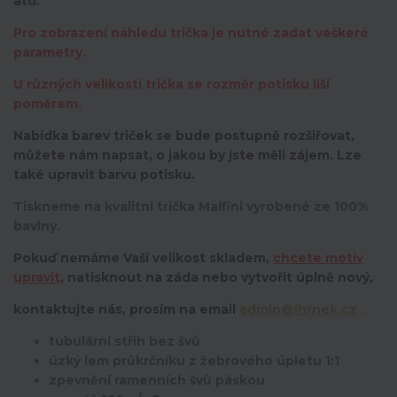
atd.
Pro zobrazení náhledu trička je nutné zadat veškeré
parametry.
U různých velikostí trička se rozměr potisku liší
poměrem.
Nabídka barev triček se bude postupně rozšiřovat,
můžete nám napsat, o jakou by jste měli zájem. Lze
také upravit barvu potisku.
Tiskneme na kvalitní trička Malfini vyrobené ze 100%
bavlny.
Pokuď nemáme Vaší velikost skladem,
chcete motiv
upravit
,
natisknout na záda nebo vytvořit úplně nový,
kontaktujte nás, prosím na email
admin@ihrnek.cz
.
tubulární střih bez švů
úzký lem průkrčníku z žebrového úpletu 1:1
zpevnění ramenních švů páskou