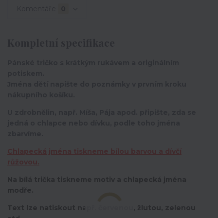
Komentáře
0
Kompletní specifikace
Pánské tričko s krátkým rukávem a originálním
potiskem.
Jména dětí napište do poznámky v prvním kroku
nákupního košíku.
U zdrobnělin, např. Míša, Pája apod. připište, zda se
jedná o chlapce nebo dívku, podle toho jména
zbarvíme.
Chlapecká jména tiskneme bílou barvou a dívčí
růžovou.
Na bílá trička tiskneme motiv a chlapecká jména
modře.
Text lze natiskout např. červenou, žlutou, zelenou