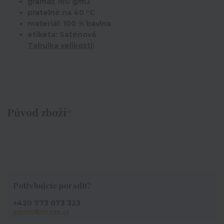
gramáž 160 g/m2
pratelné na 40 °C
materiál: 100 % bavlna
etiketa: Saténová
Tabulka velikostí:
Původ zboží
Potřebujete poradit?
+420 773 073 323
admin@ihrnek.cz