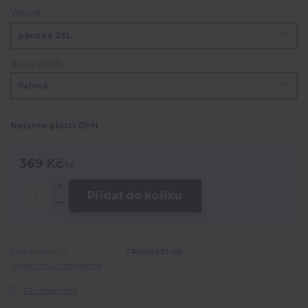
Velikost
Barva textilu
Nejsme plátci DPH
369 Kč
/
ks
Přidat do košíku
Číslo produktu:
TRPAN031-85
Hlídat cenu / dostupnost
Do oblíbených