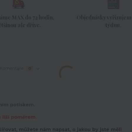
áme MAX do 72 hodin,
Objednávky vyřizujeme
ětšinou ale dříve.
týdnu.
Komentáře
0
lním potiskem.
u liší poměrem.
iřovat, můžete nám napsat, o jakou by jste měli