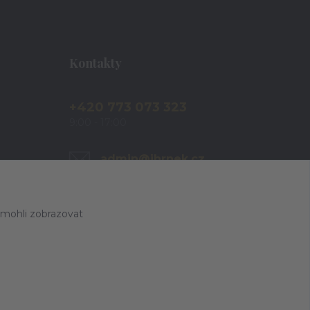
Kontakty
+420 773 073 323
9:00 - 17:00
admin@ihrnek.cz
 mohli zobrazovat