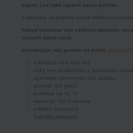
zájem. Lze také upravit barvu potisku.
Tiskneme na kvalitní trička Malfini vyroben
Pokuď nemáme Vaší velikost skladem, chce
vytvořit úplně nový,
kontaktujte nás, prosím na email
admin@ih
tubulární střih bez švů
úzký lem průkrčníku z žebrového úplet
zpevnění ramenních švů páskou
gramáž 160 g/m2
pratelné na 40 °C
materiál: 100 % bavlna
etiketa: Saténová
Tabulka velikostí: