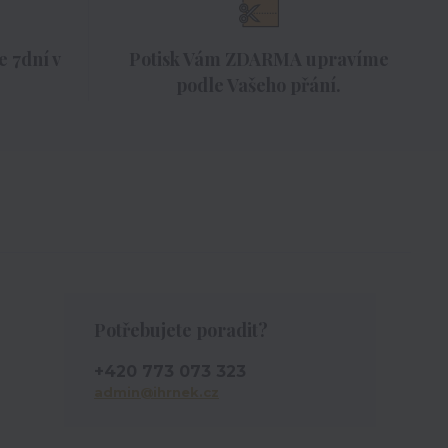
 7dní v
Potisk Vám ZDARMA upravíme
podle Vašeho přání.
Potřebujete poradit?
+420 773 073 323
admin@ihrnek.cz