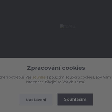
Zpracování cookies
tneři potřebují Váš
souhlas
s použitím souborů cookies, aby Vám
informace týkající se Vašich zájmů.
Souhlasím
Nastavení
Vytvořeno na
Eshop-rychle.cz