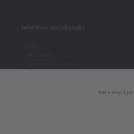
Informace pro zákazníky
O nás
Jak nakupovat
Všeobecné obchodní podmínky
Kontakty
Náš e-shop a par