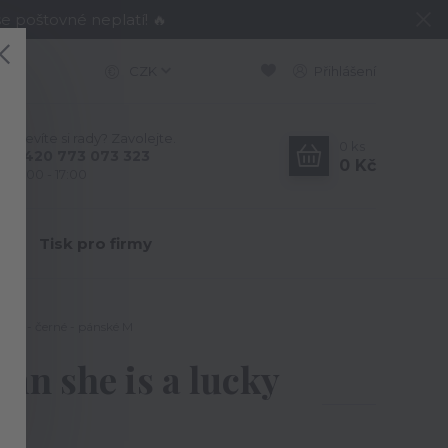
e poštovné neplatí! 🔥
CZK
Přihlášení
Nevíte si rady? Zavolejte.
0
ks
+420 773 073 323
0 Kč
9:00 - 17:00
Y
Tisk pro firmy
oman - černé - pánské M
mn she is a lucky