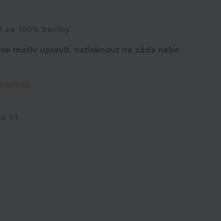
é ze 100% bavlny.
te motiv upravit,
natisknout na záda nebo
rnek.cz
.
u 1:1