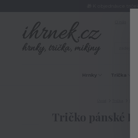
🎁 K objednávce triče
O nás
J
Hrnky
Trička
Úvod
Trička
Páns
Tričko pánské Lo