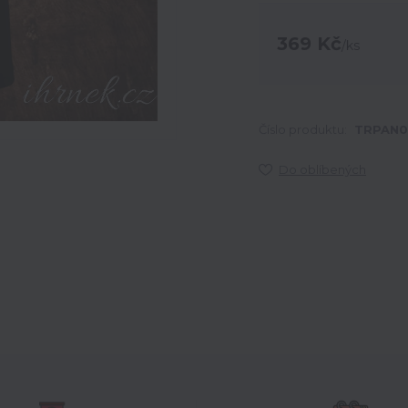
369 Kč
/
ks
Číslo produktu:
TRPAN0
Do oblíbených