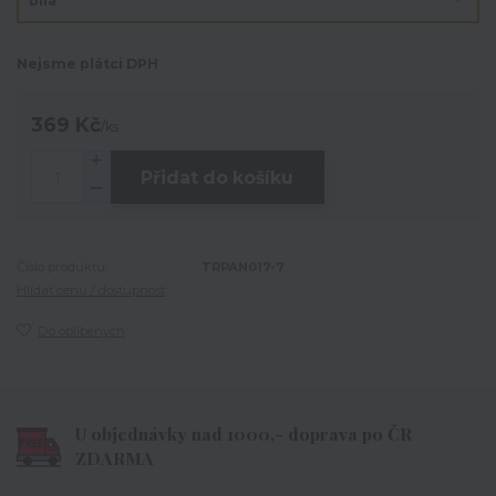
Nejsme plátci DPH
369 Kč
/
ks
Přidat do košíku
Číslo produktu:
TRPAN017-7
Hlídat cenu / dostupnost
Do oblíbených
U objednávky nad 1000,- doprava po ČR
ZDARMA