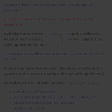
Pánské tričko s krátkým rukávem a originálním
potiskem.
U různých velikostí trička se rozměr potisku liší
poměrem.
Nabídka barev triček se bude postupně rozšiřovat,
můžete nám napsat, o jakou by jste měli zájem. Lze
také upravit barvu potisku.
Tiskneme na kvalitní trička Malfini vyrobené ze 100%
bavlny.
Pokuď nemáme Vaší velikost skladem, chcete motiv
upravit,
natisknout na záda nebo vytvořit úplně nový,
kontaktujte nás, prosím na email
admin@ihrnek.cz
.
tubulární střih bez švů
úzký lem průkrčníku z žebrového úpletu 1:1
zpevnění ramenních švů páskou
gramáž 160 g/m2