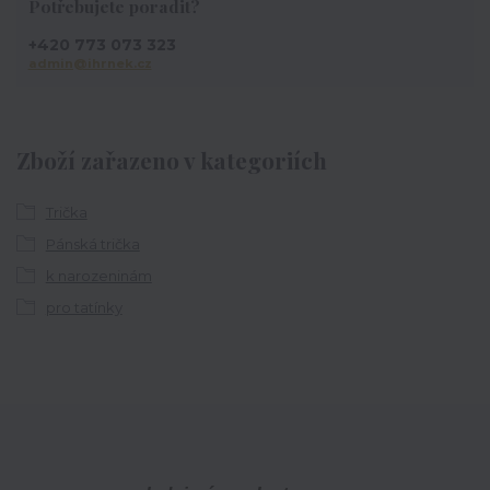
Potřebujete poradit?
+420 773 073 323
admin@ihrnek.cz
Zboží zařazeno v kategoriích
Trička
Pánská trička
k narozeninám
pro tatínky