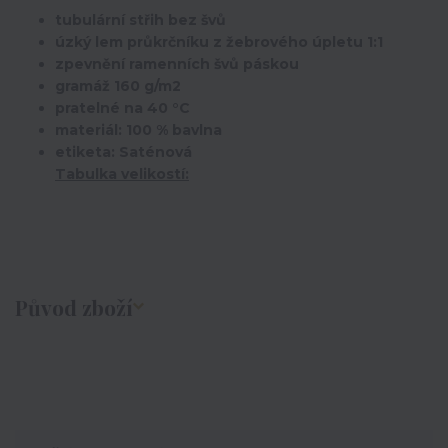
tubulární střih bez švů
úzký lem průkrčníku z žebrového úpletu 1:1
zpevnění ramenních švů páskou
gramáž 160 g/m2
pratelné na 40 °C
materiál: 100 % bavlna
etiketa: Saténová
Tabulka velikostí:
Původ zboží