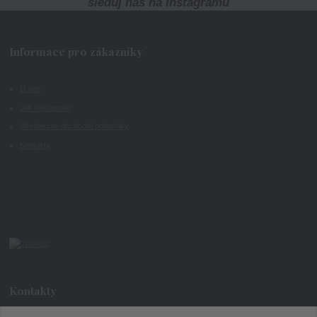
sleduj nás na Instagramu
Informace pro zákazníky
O nás
Jak nakupovat
Všeobecné obchodní podmínky
Kontakty
Kontakty