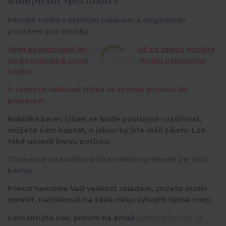
Pánské tričko s krátkým rukávem a originálním
potiskem pro tatínky.
Vámi požadované letopočty v pořadí za sebou napište
do poznámky k produktu v prvním kroku nákupního
košíku.
U různých velikostí trička se rozměr potisku liší
poměrem.
Nabídka barev triček se bude postupně rozšiřovat,
můžete nám napsat, o jakou by jste měli zájem. Lze
také upravit barvu potisku.
Tiskneme na kvalitní trička Malfini vyrobené ze 100%
bavlny.
Pokuď nemáme Vaší velikost skladem, chcete motiv
upravit,
natisknout na záda nebo vytvořit úplně nový,
kontaktujte nás, prosím na email
admin@ihrnek.cz
.