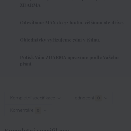
ZDARMA
Odesíláme MAX do 72 hodin, většinou ale dříve.
Objednávky vyřizujeme 7dní v týdnu.
Potisk Vám ZDARMA upravíme podle Vašeho
přání.
Kompletní specifikace
Hodnocení
0
Komentáře
0
Kompletní specifikace