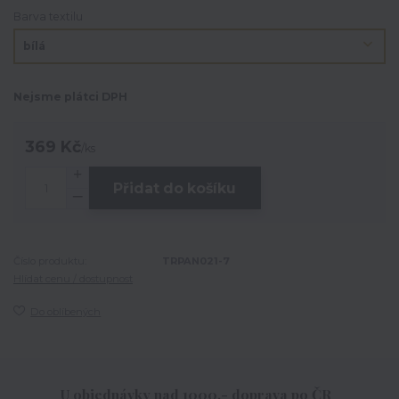
Barva textilu
Nejsme plátci DPH
369 Kč
/
ks
Přidat do košíku
Číslo produktu:
TRPAN021-7
Hlídat cenu / dostupnost
Do oblíbených
U objednávky nad 1000,- doprava po ČR