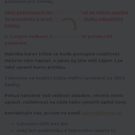
potiskem pro tatínky.
Vámi požadované letopočty v pořadí za sebou napište
do poznámky k produktu v prvním kroku nákupního
košíku.
U různých velikostí trička se rozměr potisku liší
poměrem.
Nabídka barev triček se bude postupně rozšiřovat,
můžete nám napsat, o jakou by jste měli zájem. Lze
také upravit barvu potisku.
Tiskneme na kvalitní trička Malfini vyrobené ze 100%
bavlny.
Pokuď nemáme Vaší velikost skladem, chcete motiv
upravit,
natisknout na záda nebo vytvořit úplně nový,
kontaktujte nás, prosím na email
admin@ihrnek.cz
.
tubulární střih bez švů
úzký lem průkrčníku z žebrového úpletu 1:1