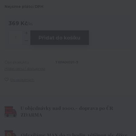
Nejsme plátci DPH
369 Kč
/
ks
Přidat do košíku
Číslo produktu:
TRPAN021-3
Hlídat cenu / dostupnost
Do oblíbených
U objednávky nad 1000,- doprava po ČR
ZDARMA
Odesíláme MAX do 72 hodin, většinou ale dříve.