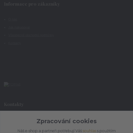
Informace pro zákazníky
O nás
Jak nakupovat
Všeobecné obchodní podmínky
Kontakty
Kontakty
Zpracování cookies
+420 773 073 323
9:00 - 17:00
Náš e-shop a partneři potřebují Váš
souhlas
s použitím