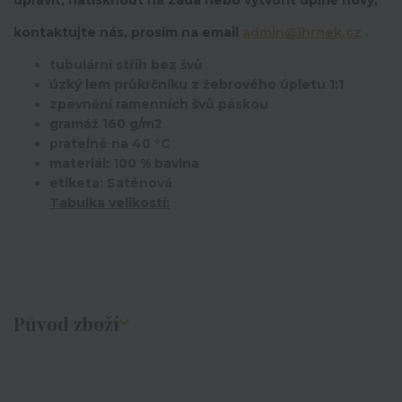
upravit,
natisknout na záda nebo vytvořit úplně nový,
kontaktujte nás, prosím na email
admin@ihrnek.cz
.
tubulární střih bez švů
úzký lem průkrčníku z žebrového úpletu 1:1
zpevnění ramenních švů páskou
gramáž 160 g/m2
pratelné na 40 °C
materiál: 100 % bavlna
etiketa: Saténová
Tabulka velikostí:
Původ zboží