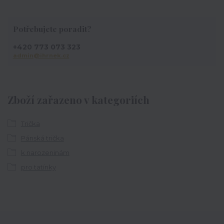
Potřebujete poradit?
+420 773 073 323
admin@ihrnek.cz
Zboží zařazeno v kategoriích
Trička
Pánská trička
k narozeninám
pro tatínky