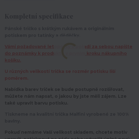
Kompletní specifikace
Pánské tričko s krátkým rukávem a originálním
potiskem pro tatínky a děděčky.
Vámi požadované letopočty v pořadí za sebou napište
do poznámky k produktu v prvním kroku nákupního
košíku.
U různých velikostí trička se rozměr potisku liší
poměrem.
Nabídka barev triček se bude postupně rozšiřovat,
můžete nám napsat, o jakou by jste měli zájem. Lze
také upravit barvu potisku.
Tiskneme na kvalitní trička Malfini vyrobené ze 100%
bavlny.
Pokuď nemáme Vaší velikost skladem, chcete motiv