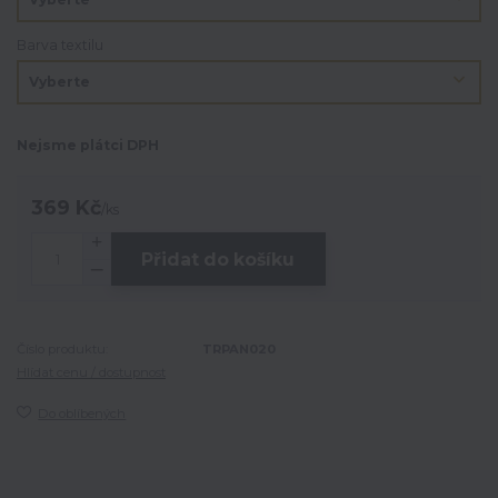
Barva textilu
Nejsme plátci DPH
369 Kč
/
ks
Přidat do košíku
Číslo produktu:
TRPAN020
Hlídat cenu / dostupnost
Do oblíbených