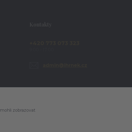
Kontakty
+420 773 073 323
9:00 - 17:00
admin@ihrnek.cz
 mohli zobrazovat