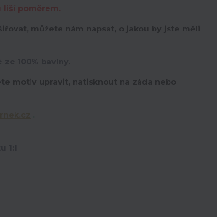
u liší poměrem.
iřovat, můžete nám napsat, o jakou by jste měli
é ze 100% bavlny.
te motiv upravit,
natisknout na záda nebo
rnek.cz
.
u 1:1