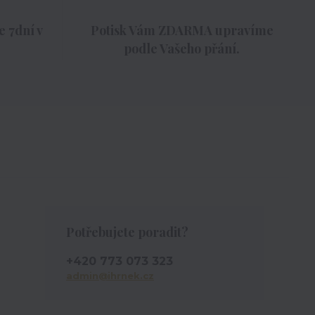
 7dní v
Potisk Vám ZDARMA upravíme
podle Vašeho přání.
Potřebujete poradit?
+420 773 073 323
admin@ihrnek.cz