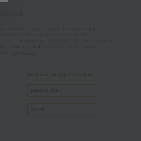
tit produkt
m rukávem a originálním potiskem pro tatínky a
né letopočty v pořadí za sebou napište do
prvním kroku nákupního košíku. U různých velikostí
u liší poměrem. Nabídka barev triček se bude
žet...
celý popis
do týdne od objednání 8 ks