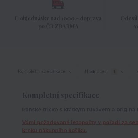
U objednávky nad 1000,- doprava
Odesíl
po ČR ZDARMA
v
Kompletní specifikace
Hodnocení
1
Kompletní specifikace
Pánské tričko s krátkým rukávem a originál
Vámi požadované letopočty v pořadí za se
kroku nákupního košíku.