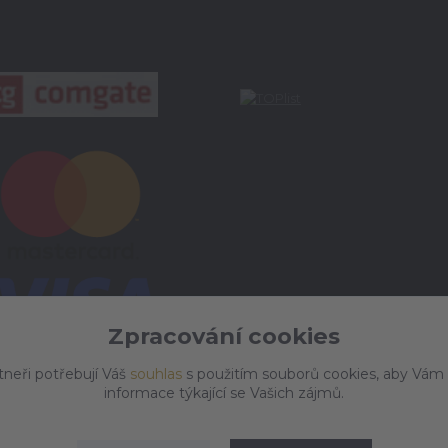
Zpracování cookies
tneři potřebují Váš
souhlas
s použitím souborů cookies, aby Vám
informace týkající se Vašich zájmů.