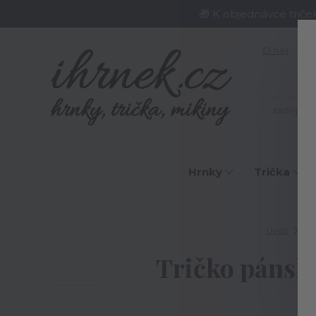
🎁 K objednávce triče
O nás
J
Hrnky
Trička
Úvod
Tri
Tričko pánské