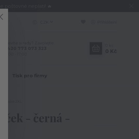
e poštovné neplatí! 🔥
CZK
Přihlášení
Nevíte si rady? Zavolejte.
0
ks
+420 773 073 323
0 Kč
9:00 - 17:00
Y
Tisk pro firmy
- Pánské 2XL
eček - černá -