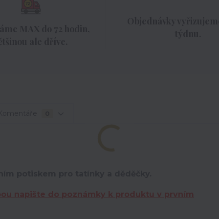
Objednávky vyřizujeme
áme MAX do 72 hodin,
týdnu.
ětšinou ale dříve.
Komentáře
0
ním potiskem pro tatínky a děděčky.
bou napište do poznámky k produktu v prvním