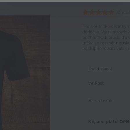
Ohodno
Pánské tričko s krátký
děděčky. Vámi požadova
poznámky k produktu v 
trička se rozměr potisk
postupně rozšiřovat, mů
Dostupnost
Velikost
Barva textilu
Nejsme plátci DPH