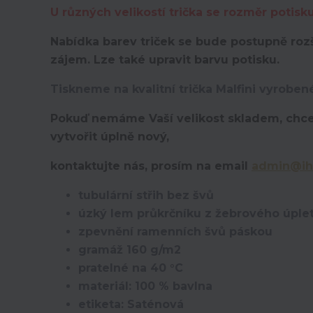
U různých velikostí trička se rozměr potisk
Nabídka barev triček se bude postupně rozš
zájem. Lze také upravit barvu potisku.
Tiskneme na kvalitní trička Malfini vyroben
Pokuď nemáme Vaší velikost skladem, chce
vytvořit úplně nový,
kontaktujte nás, prosím na email
admin@ih
tubulární střih bez švů
úzký lem průkrčníku z žebrového úplet
zpevnění ramenních švů páskou
gramáž 160 g/m2
pratelné na 40 °C
materiál: 100 % bavlna
etiketa: Saténová