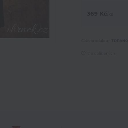
369 Kč
/
ks
Číslo produktu:
TRPAN0
Do oblíbených