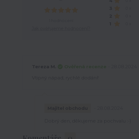
4
0 x
3
0 x
2
0 x
1 hodnocení
1
0 x
Jak ověřujeme hodnocení?
Tereza M.
Ověřená recenze
- 28.08.2024
Vtipný nápad, rychlé dodání!
Majitel obchodu
- 28.08.2024
Dobrý den, děkujeme za pochvalu :-)
Komentáře
0