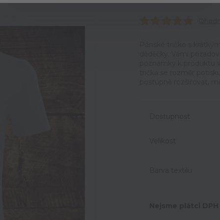
Ohodno
Pánské tričko s krátký
děděčky. Vámi požadova
poznámky k produktu v 
trička se rozměr potisk
postupně rozšiřovat, mů
Dostupnost
Velikost
Barva textilu
Nejsme plátci DPH