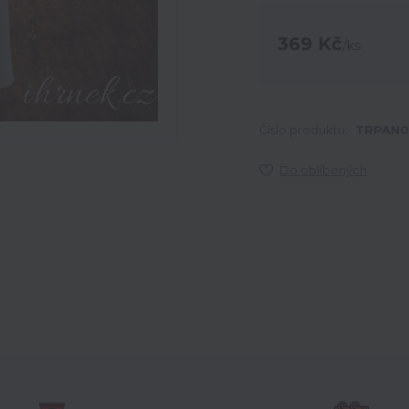
369 Kč
/
ks
Číslo produktu:
TRPAN0
Do oblíbených