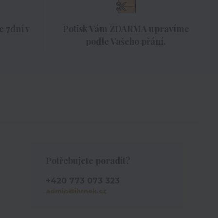
 7dní v
Potisk Vám ZDARMA upravíme
podle Vašeho přání.
Potřebujete poradit?
+420 773 073 323
admin@ihrnek.cz