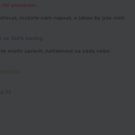
u liší poměrem.
iřovat, můžete nám napsat, o jakou by jste měli
é ze 100% bavlny.
te motiv upravit,
natisknout na záda nebo
rnek.cz
.
u 1:1