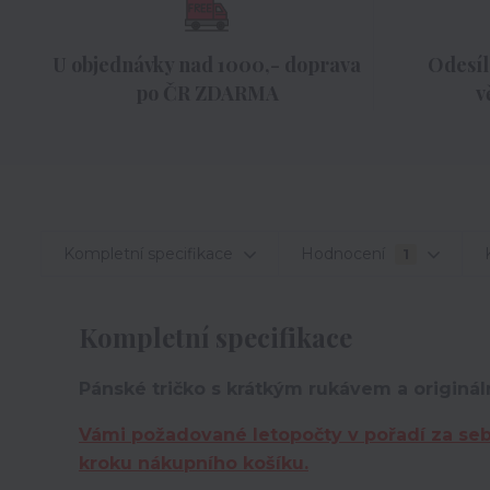
U objednávky nad 1000,- doprava
Odesíl
po ČR ZDARMA
v
Kompletní specifikace
Hodnocení
1
Kompletní specifikace
Pánské tričko s krátkým rukávem a originál
Vámi požadované letopočty v pořadí za se
kroku nákupního košíku.