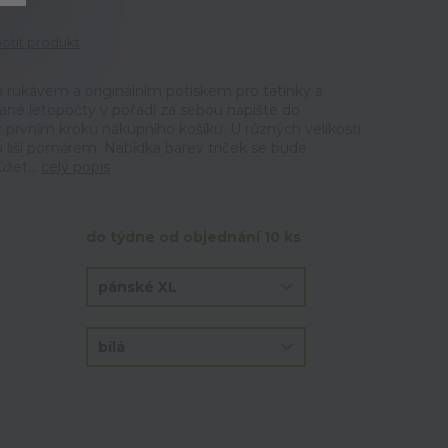
tit produkt
m rukávem a originálním potiskem pro tatínky a
né letopočty v pořadí za sebou napište do
prvním kroku nákupního košíku. U různých velikostí
u liší poměrem. Nabídka barev triček se bude
žet...
celý popis
do týdne od objednání 10 ks