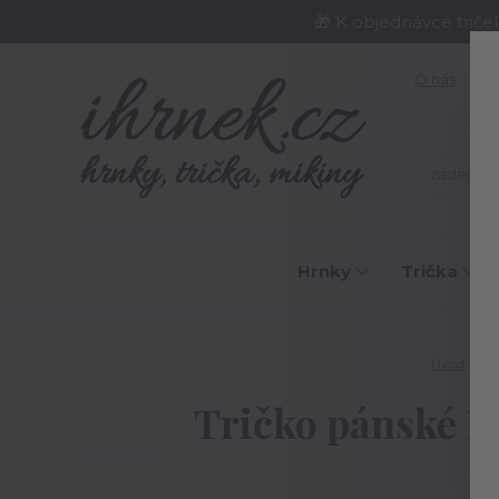
🎁 K objednávce triče
O nás
J
Hrnky
Trička
Úvod
Tr
Tričko pánské Le