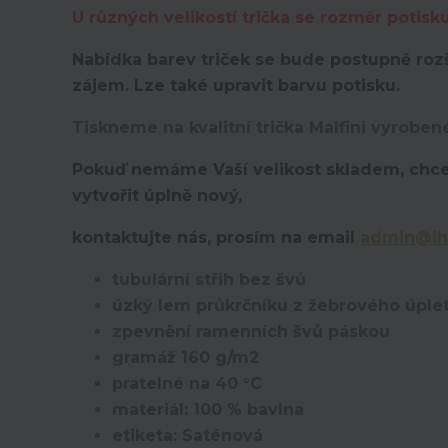
U různých velikostí trička se rozměr potisk
Nabídka barev triček se bude postupně rozš
zájem. Lze také upravit barvu potisku.
Tiskneme na kvalitní trička Malfini vyroben
Pokuď nemáme Vaší velikost skladem, chce
vytvořit úplně nový,
kontaktujte nás, prosím na email
admin@ih
tubulární střih bez švů
úzký lem průkrčníku z žebrového úplet
zpevnění ramenních švů páskou
gramáž 160 g/m2
pratelné na 40 °C
materiál: 100 % bavlna
etiketa: Saténová