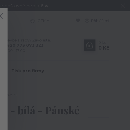
e poštovné neplatí! 🔥
CZK
Přihlášení
Nevíte si rady? Zavolejte.
0
ks
+420 773 073 323
0 Kč
9:00 - 17:00
Y
Tisk pro firmy
- Pánské XL
k - bílá - Pánské