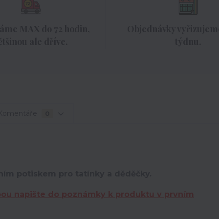
áme MAX do 72 hodin,
Objednávky vyřizujeme
ětšinou ale dříve.
týdnu.
Komentáře
0
ním potiskem pro tatínky a děděčky.
bou napište do poznámky k produktu v prvním