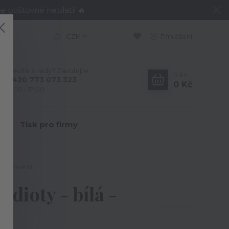
e poštovné neplatí! 🔥
CZK
Přihlášení
Nevíte si rady? Zavolejte.
0
ks
+420 773 073 323
0 Kč
9:00 - 17:00
Y
Tisk pro firmy
 - Pánské XL
idioty - bílá -