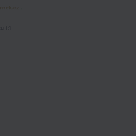
rnek.cz
.
u 1:1