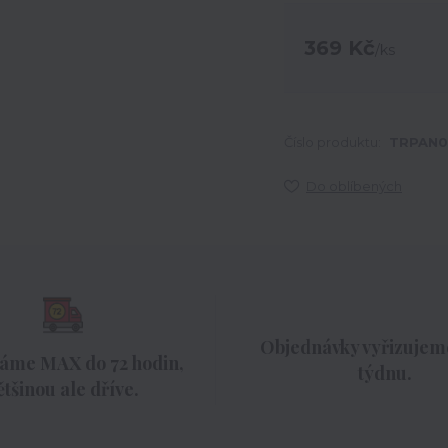
369 Kč
/
ks
Číslo produktu:
TRPAN0
Do oblíbených
Objednávky vyřizujeme
áme MAX do 72 hodin,
týdnu.
ětšinou ale dříve.