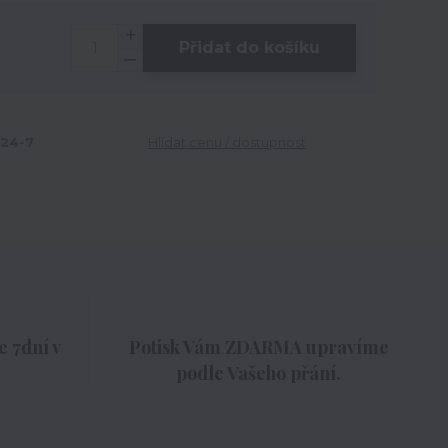
Přidat do košíku
24-7
Hlídat cenu / dostupnost
 7dní v
Potisk Vám ZDARMA upravíme
podle Vašeho přání.