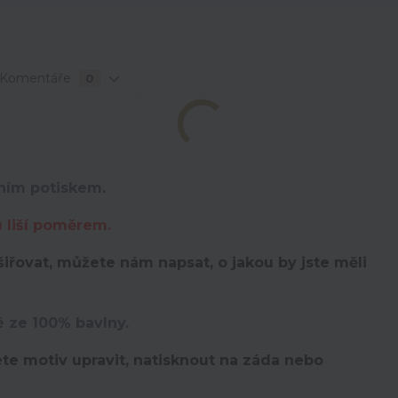
Komentáře
0
lním potiskem.
u liší poměrem.
iřovat, můžete nám napsat, o jakou by jste měli
é ze 100% bavlny.
te motiv upravit,
natisknout na záda nebo