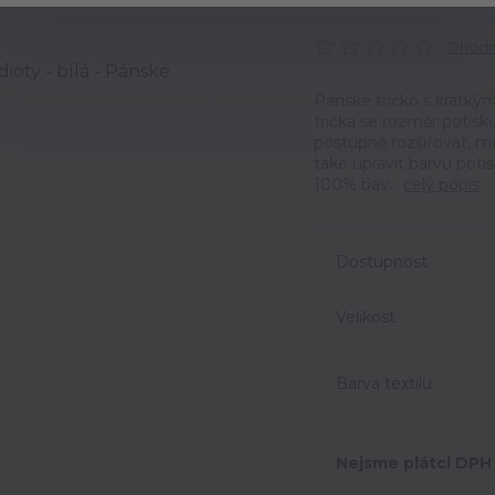
Ohodno
Pánské tričko s krátkým
trička se rozměr potisk
postupně rozšiřovat, m
také upravit barvu potis
100% bav...
celý popis
Dostupnost
Velikost
Barva textilu
Nejsme plátci DPH