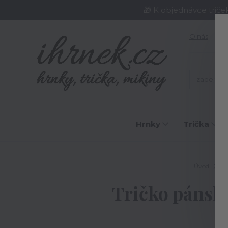
🎁 K objednávce triče
O nás
J
Hrnky
Trička
Úvod
Tri
Tričko pánské 