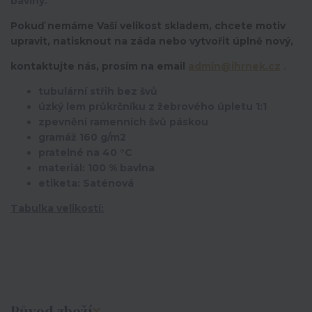
bavlny.
Pokuď nemáme Vaší velikost skladem, chcete motiv
upravit,
natisknout na záda nebo vytvořit úplně nový,
kontaktujte nás, prosím na email
admin@ihrnek.cz
.
tubulární střih bez švů
úzký lem průkrčníku z žebrového úpletu 1:1
zpevnění ramenních švů páskou
gramáž 160 g/m2
pratelné na 40 °C
materiál: 100 % bavlna
etiketa: Saténová
Tabulka velikostí:
Původ zboží