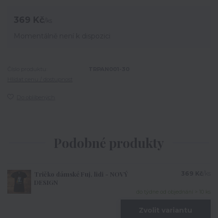
369 Kč
/
ks
Momentálně není k dispozici
Číslo produktu:
TRPAN001-30
Hlídat cenu / dostupnost
Do oblíbených
Podobné produkty
Tričko dámské Fuj, lidi - NOVÝ
369 Kč
/
ks
DESIGN
do týdne od objednání > 10 ks
Zvolit variantu