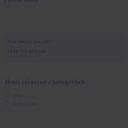
Potřebujete poradit?
+420 773 073 323
admin@ihrnek.cz
Zboží zařazeno v kategoriích
Trička
Pánská trička