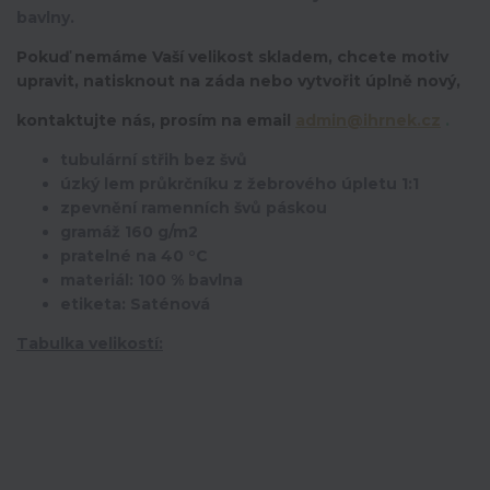
bavlny.
Pokuď nemáme Vaší velikost skladem, chcete motiv
upravit,
natisknout na záda nebo vytvořit úplně nový,
kontaktujte nás, prosím na email
admin@ihrnek.cz
.
tubulární střih bez švů
úzký lem průkrčníku z žebrového úpletu 1:1
zpevnění ramenních švů páskou
gramáž 160 g/m2
pratelné na 40 °C
materiál: 100 % bavlna
etiketa: Saténová
Tabulka velikostí: