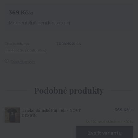
369 Kč
/
ks
Momentálně není k dispozici
Číslo produktu:
TRPAN001-14
Hlídat cenu / dostupnost
Do oblíbených
Podobné produkty
Tričko dámské Fuj, lidi - NOVÝ
369 Kč
/
ks
DESIGN
do týdne od objednání > 10 ks
Zvolit variantu