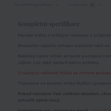
Kompletní specifikace
Hodnocení
0
Kompletní specifikace
Pánské tričko s krátkým rukávem a originá
Bestseller našeho eshopu konečně také na t
Nabídka barev triček se bude postupně rozš
zájem. Lze také upravit barvu potisku.
U různých velikostí trička se rozměr potisk
Tiskneme na kvalitní trička Malfini vyroben
Pokuď nemáme Vaší velikost skladem, chce
vytvořit úplně nový,
kontaktujte nás, prosím na email
admin@ih