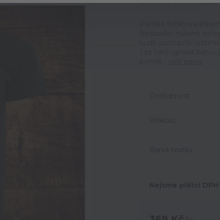
Ohodno
Pánské tričko s krátký
Bestseller našeho eshop
bude postupně rozšiřov
Lze také upravit barvu p
poměr...
celý popis
Dostupnost
Velikost
Barva textilu
Nejsme plátci DPH
369 Kč