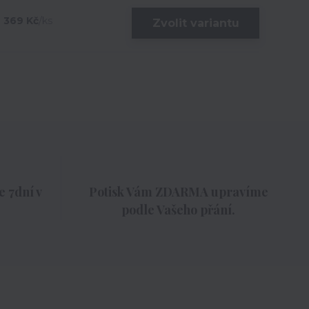
369 Kč
/
ks
Zvolit variantu
 7dní v
Potisk Vám ZDARMA upravíme
podle Vašeho přání.