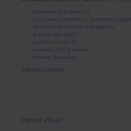
tubulární střih bez švů
úzký lem průkrčníku z žebrového úplet
zpevnění ramenních švů páskou
gramáž 160 g/m2
pratelné na 40 °C
materiál: 100 % bavlna
etiketa: Saténová
Tabulka velikostí:
Původ zboží