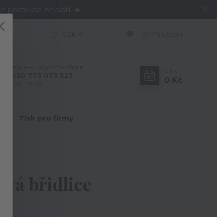
e poštovné neplatí! 🔥
CZK
Přihlášení
Nevíte si rady? Zavolejte.
0
ks
+420 773 073 323
0 Kč
9:00 - 17:00
Y
Tisk pro firmy
lice
avá břidlice