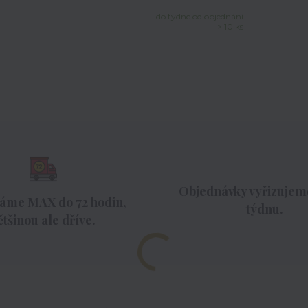
do týdne od objednání
> 10 ks
Objednávky vyřizujeme
áme MAX do 72 hodin,
týdnu.
ětšinou ale dříve.