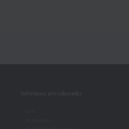
Informace pro zákazníky
O nás
Jak nakupovat
Všeobecné obchodní podmínky