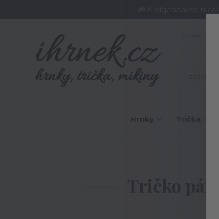
🎁 K objednávce triče
O nás
J
Hrnky
Trička
Úv
Tričko páns