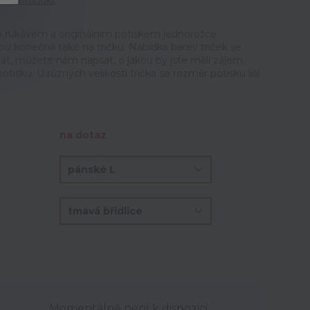
tit produkt
m rukávem a originálním potiskem jednorožce.
u konečně také na tričku. Nabídka barev triček se
at, můžete nám napsat, o jakou by jste měli zájem.
otisku. U různých velikostí trička se rozměr potisku liší
na dotaz
Momentálně není k dispozici