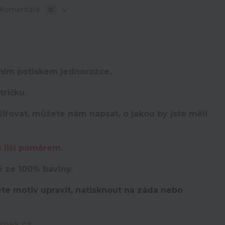
Komentáře
0
lním potiskem jednorožce.
ričku.
iřovat, můžete nám napsat, o jakou by jste měli
u liší poměrem.
é ze 100% bavlny.
te motiv upravit,
natisknout na záda nebo
rnek.cz
.