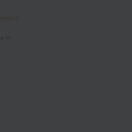
rnek.cz
.
u 1:1