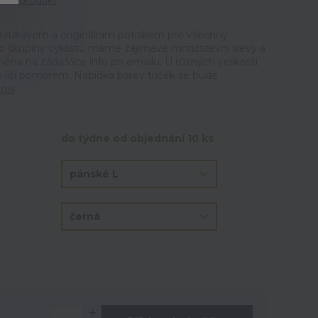
tit produkt
m rukávem a originálním potiskem pro všechny
ro skupiny cyklistů máme zajímavé množstevní slevy a
éna na záda.Více info po emailu. U různých velikostí
u liší poměrem. Nabídka barev triček se bude
pis
do týdne od objednání 10 ks