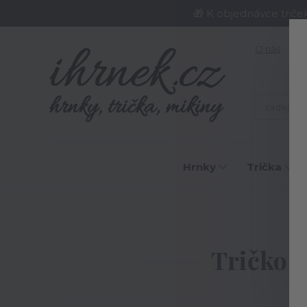
🎁 K objednávce triče
O nás
J
Hrnky
Trička
Tričko p