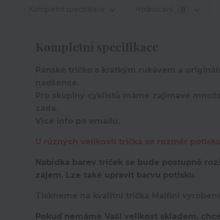
Kompletní specifikace
Hodnocení
0
Kompletní specifikace
Pánské tričko s krátkým rukávem a originá
nadšence.
Pro skupiny cyklistů máme zajímavé množst
záda.
Více info po emailu.
U různých velikostí trička se rozměr potisk
Nabídka barev triček se bude postupně rozš
zájem. Lze také upravit barvu potisku.
Tiskneme na kvalitní trička Malfini vyroben
Pokuď nemáme Vaší velikost skladem, chce