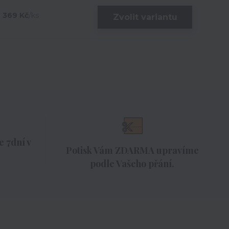
369 Kč
/
ks
Zvolit variantu
 7dní v
Potisk Vám ZDARMA upravíme
podle Vašeho přání.