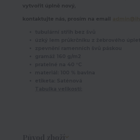
vytvořit úplně nový,
kontaktujte nás, prosím na email
admin@ih
tubulární střih bez švů
úzký lem průkrčníku z žebrového úplet
zpevnění ramenních švů páskou
gramáž 160 g/m2
pratelné na 40 °C
materiál: 100 % bavlna
etiketa: Saténová
Tabulka velikostí:
Původ zboží