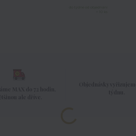
do týdne od objednání
> 10 ks
Objednávky vyřizujeme
áme MAX do 72 hodin,
týdnu.
ětšinou ale dříve.