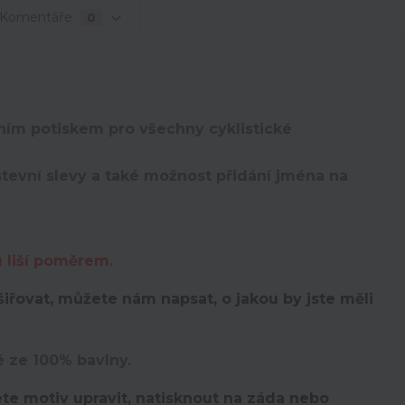
Komentáře
0
lním potiskem pro všechny cyklistické
evní slevy a také možnost přidání jména na
u liší poměrem.
iřovat, můžete nám napsat, o jakou by jste měli
é ze 100% bavlny.
te motiv upravit,
natisknout na záda nebo