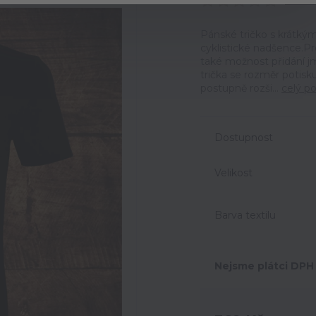
Ohodno
Pánské tričko s krátký
cyklistické nadšence.P
také možnost přidání jm
trička se rozměr potisk
postupně rozši...
celý po
Dostupnost
Velikost
Barva textilu
Nejsme plátci DPH