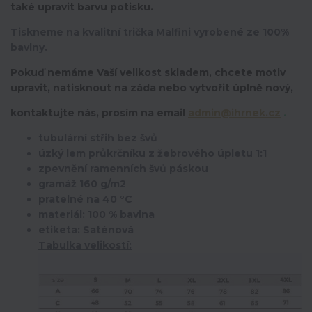
také upravit barvu potisku.
Tiskneme na kvalitní trička Malfini vyrobené ze 100%
bavlny.
Pokuď nemáme Vaší velikost skladem, chcete motiv
upravit,
natisknout na záda nebo vytvořit úplně nový,
kontaktujte nás, prosím na email
admin@ihrnek.cz
.
tubulární střih bez švů
úzký lem průkrčníku z žebrového úpletu 1:1
zpevnění ramenních švů páskou
gramáž 160 g/m2
pratelné na 40 °C
materiál: 100 % bavlna
etiketa: Saténová
Tabulka velikostí: