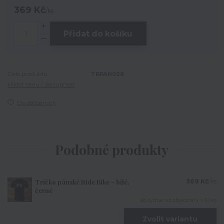
369 Kč
/
ks
Přidat do košíku
Číslo produktu:
TRPAN026
Hlídat cenu / dostupnost
Do oblíbených
Podobné produkty
Tričko pánské Ride Bike - bílé,
369 Kč
/
ks
černé
do týdne od objednání > 10 ks
Zvolit variantu