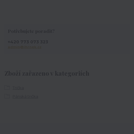
Potřebujete poradit?
+420 773 073 323
admin@ihrnek.cz
Zboží zařazeno v kategoriích
Trička
Pánská trička