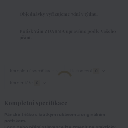
Objednávky vyřizujeme 7dní v týdnu.
Potisk Vám ZDARMA upravíme podle Vašeho
přání.
Kompletní specifikace
Hodnocení
0
Komentáře
0
Kompletní specifikace
Pánské tričko s krátkým rukávem a originálním
potiskem.
Logo nebo přání oslavence lze změnit na prakticky