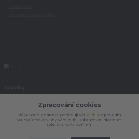
Jak nakupovat
Všeobecné obchodní podmínky
Kontakty
Kontakty
Zpracování cookies
+420 773 073 323
9:00 - 17:00
Náš e-shop a partneři potřebují Váš
souhlas
s použitím
souborů cookies, aby Vám mohli zobrazovat informace
admin@ihrnek.cz
týkající se Vašich zájmů.