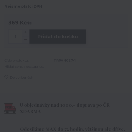
Nejsme plátci DPH
369 Kč
/
ks
Přidat do košíku
Číslo produktu:
TRPAN027-1
Hlídat cenu / dostupnost
Do oblíbených
U objednávky nad 1000,- doprava po ČR
ZDARMA
Odesíláme MAX do 72 hodin, většinou ale dříve.