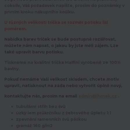
cokoliv, Váš požadavek napište, prosím do poznámky v
prvním kroku nákupního košíku.
U různých velikostí trička se rozměr potisku liší
poměrem.
Nabídka barev triček se bude postupně rozšiřovat,
můžete nám napsat, o jakou by jste měli zájem. Lze
také upravit barvu potisku.
Tiskneme na kvalitní trička Malfini vyrobené ze 100%
bavlny.
Pokuď nemáme Vaší velikost skladem, chcete motiv
upravit,
natisknout na záda nebo vytvořit úplně nový,
kontaktujte nás, prosím na email
admin@ihrnek.cz
.
tubulární střih bez švů
úzký lem průkrčníku z žebrového úpletu 1:1
zpevnění ramenních švů páskou
gramáž 160 g/m2