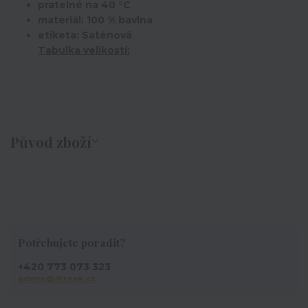
pratelné na 40 °C
materiál: 100 % bavlna
etiketa: Saténová
Tabulka velikostí:
Původ zboží
Potřebujete poradit?
+420 773 073 323
admin@ihrnek.cz