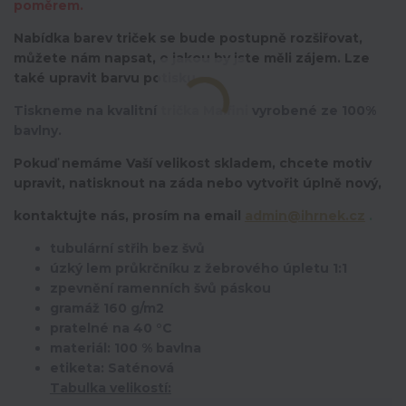
poměrem.
Nabídka barev triček se bude postupně rozšiřovat,
můžete nám napsat, o jakou by jste měli zájem. Lze
také upravit barvu potisku.
Tiskneme na kvalitní trička Malfini vyrobené ze 100%
bavlny.
Pokuď nemáme Vaší velikost skladem, chcete motiv
upravit,
natisknout na záda nebo vytvořit úplně nový,
kontaktujte nás, prosím na email
admin@ihrnek.cz
.
tubulární střih bez švů
úzký lem průkrčníku z žebrového úpletu 1:1
zpevnění ramenních švů páskou
gramáž 160 g/m2
pratelné na 40 °C
materiál: 100 % bavlna
etiketa: Saténová
Tabulka velikostí: