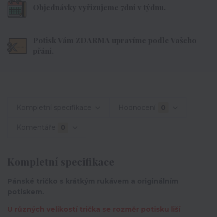
Objednávky vyřizujeme 7dní v týdnu.
Potisk Vám ZDARMA upravíme podle Vašeho
přání.
Kompletní specifikace
Hodnocení
0
Komentáře
0
Kompletní specifikace
Pánské tričko s krátkým rukávem a originálním
potiskem.
U různých velikostí trička se rozměr potisku liší