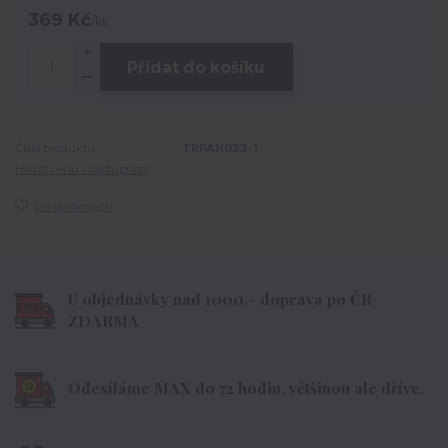
369 Kč
/
ks
Přidat do košíku
Číslo produktu:
TRPAN023-1
Hlídat cenu / dostupnost
Do oblíbených
U objednávky nad 1000,- doprava po ČR
ZDARMA
Odesíláme MAX do 72 hodin, většinou ale dříve.