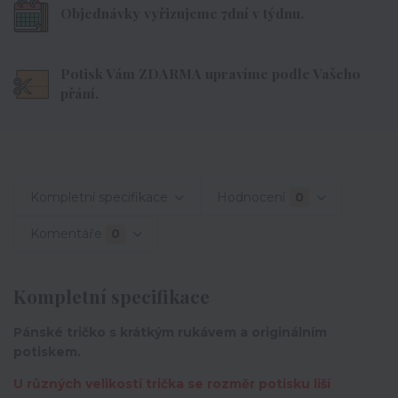
Objednávky vyřizujeme 7dní v týdnu.
Potisk Vám ZDARMA upravíme podle Vašeho
přání.
Kompletní specifikace
Hodnocení
0
Komentáře
0
Kompletní specifikace
Pánské tričko s krátkým rukávem a originálním
potiskem.
U různých velikostí trička se rozměr potisku liší