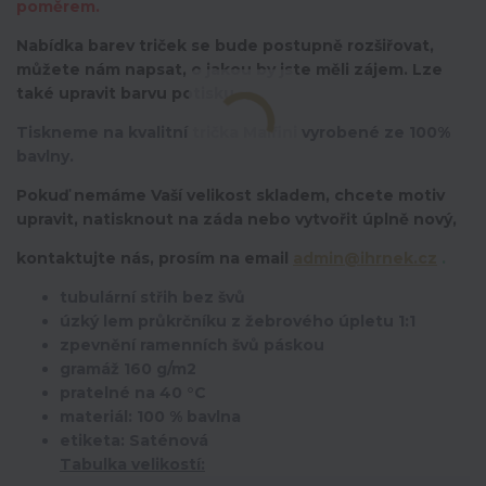
poměrem.
Nabídka barev triček se bude postupně rozšiřovat,
můžete nám napsat, o jakou by jste měli zájem. Lze
také upravit barvu potisku.
Tiskneme na kvalitní trička Malfini vyrobené ze 100%
bavlny.
Pokuď nemáme Vaší velikost skladem, chcete motiv
upravit,
natisknout na záda nebo vytvořit úplně nový,
kontaktujte nás, prosím na email
admin@ihrnek.cz
.
tubulární střih bez švů
úzký lem průkrčníku z žebrového úpletu 1:1
zpevnění ramenních švů páskou
gramáž 160 g/m2
pratelné na 40 °C
materiál: 100 % bavlna
etiketa: Saténová
Tabulka velikostí: