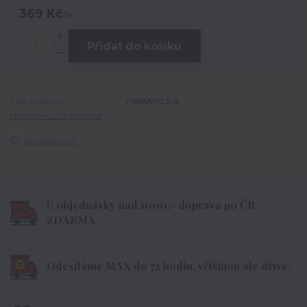
369 Kč
/
ks
Přidat do košíku
Číslo produktu:
TRPAN023-3
Hlídat cenu / dostupnost
Do oblíbených
U objednávky nad 1000,- doprava po ČR
ZDARMA
Odesíláme MAX do 72 hodin, většinou ale dříve.