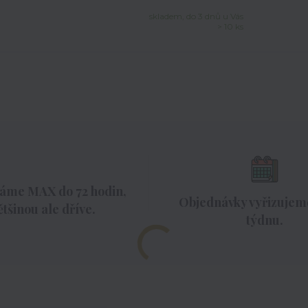
skladem, do 3 dnů u Vás
> 10 ks
áme MAX do 72 hodin,
Objednávky vyřizujeme
ětšinou ale dříve.
týdnu.