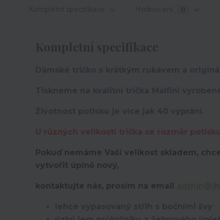
Kompletní specifikace
Hodnocení
0
Kompletní specifikace
Dámské tričko s krátkým rukávem a originá
Tiskneme na kvalitní trička Malfini vyroben
Životnost potisku je více jak 40 vyprání.
U různých velikostí trička se rozměr potisk
Pokuď nemáme Vaší velikost skladem, chce
vytvořit úplně nový,
kontaktujte nás, prosím na email
admin@ih
lehce vypasovaný střih s bočními švy
úzký lem průkrčníku z žebrového úplet