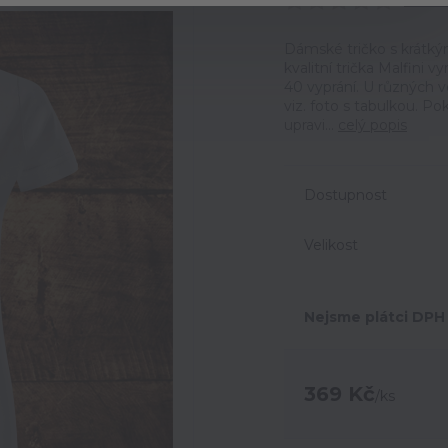
Ohodno
Dámské tričko s krátký
kvalitní trička Malfini 
40 vyprání. U různých v
viz. foto s tabulkou. 
upravi...
celý popis
Dostupnost
Velikost
Nejsme plátci DPH
369 Kč
/
ks