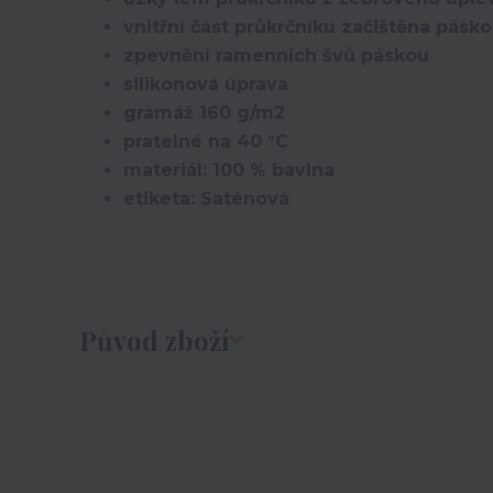
vnitřní část průkrčníku začištěna pásk
zpevnění ramenních švů páskou
silikonová úprava
gramáž 160 g/m2
pratelné na 40 °C
materiál: 100 % bavlna
etiketa: Saténová
Původ zboží