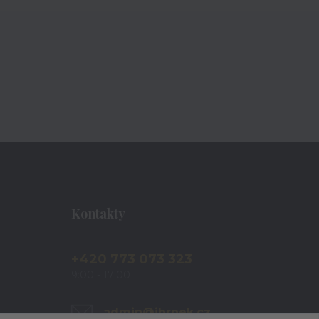
Kontakty
+420 773 073 323
9:00 - 17:00
admin@ihrnek.cz