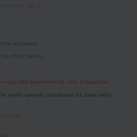
Komentáře
0
lním potiskem.
é ze 100% bavlny.
u může lišit poměrem viz. foto s tabulkou.
te motiv upravit,
natisknout na záda nebo
rnek.cz
.
u 1:1