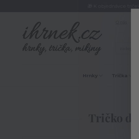
🎁 K objednávce triče
O nás
J
Hrnky
Trička
Úv
Tričko dá