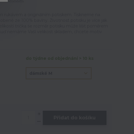
tit produkt
m rukávem a originálním potiskem. Tiskneme na
vyrobené ze 100% bavlny. Životnost potisku je více jak
elikostí trička se rozměr potisku může lišit poměrem
Pokuď nemáme Vaší velikost skladem, chcete motiv
do týdne od objednání > 10 ks
Přidat do košíku