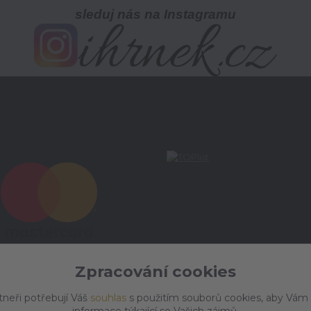
sleduj nás na Instagramu
Zpracování cookies
tneři potřebují Váš
souhlas
s použitím souborů cookies, aby Vám