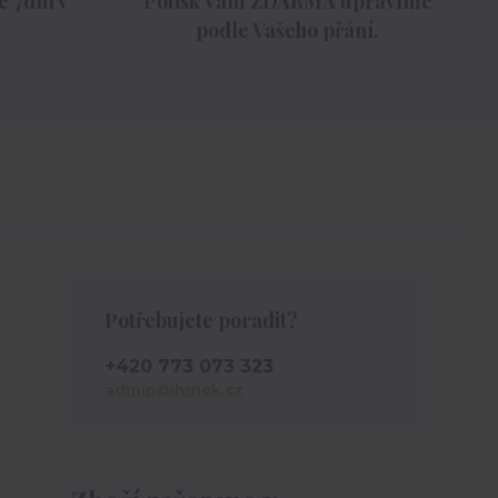
 7dní v
Potisk Vám ZDARMA upravíme
podle Vašeho přání.
Potřebujete poradit?
+420 773 073 323
admin@ihrnek.cz