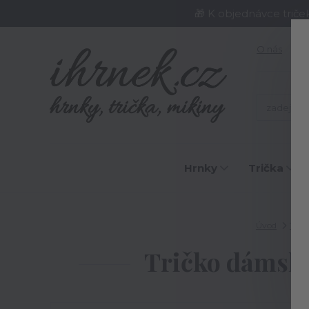
🎁 K objednávce triče
O nás
J
Hrnky
Trička
Úvod
Trič
Tričko dámské