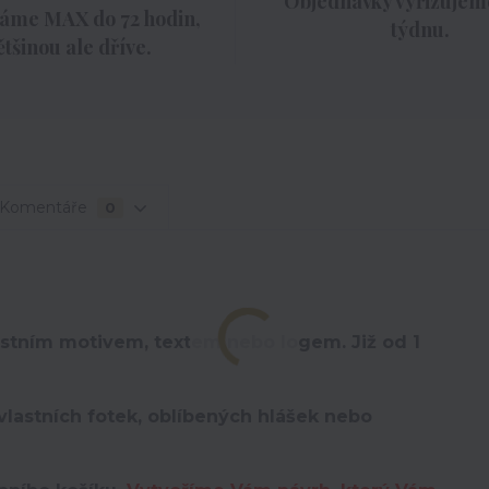
Objednávky vyřizujeme
áme MAX do 72 hodin,
týdnu.
ětšinou ale dříve.
Komentáře
0
astním motivem, textem nebo logem. Již od 1
vlastních fotek, oblíbených hlášek nebo