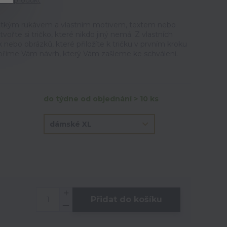
tit produkt
krátkým rukávem a vlastním motivem, textem nebo
tvořte si tričko, které nikdo jiný nemá. Z vlastních
 nebo obrázků, které přiložíte k tričku v prvním kroku
oříme Vám návrh, který Vám zašleme ke schválení.
do týdne od objednání > 10 ks
Přidat do košíku