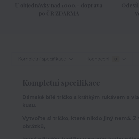
U objednávky nad 1000,- doprava
Odesíl
po ČR ZDARMA
v
Kompletní specifikace
Hodnocení
0
Kompletní specifikace
Dámské bílé tričko s krátkým rukávem a vl
kusu.
Vytvořte si tričko, které nikdo jiný nemá.
Z 
obrázků,