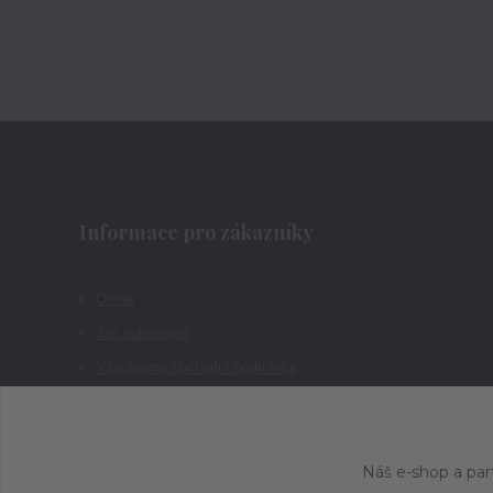
Informace pro zákazníky
O nás
Jak nakupovat
Všeobecné obchodní podmínky
Kontakty
Náš e-shop a par