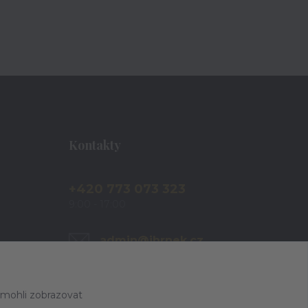
Kontakty
+420 773 073 323
9:00 - 17:00
admin@ihrnek.cz
 mohli zobrazovat