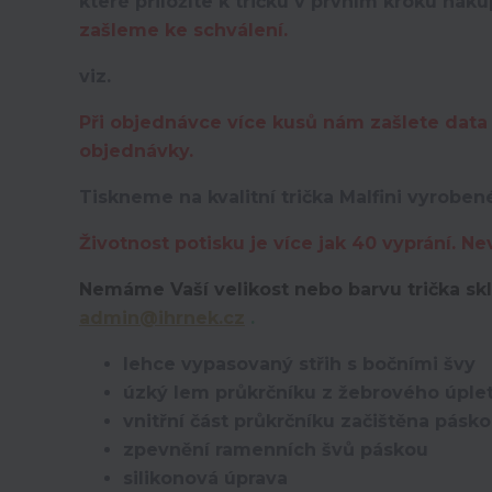
které přiložíte k tričku v prvním kroku nák
zašleme ke schválení.
viz.
Při objednávce více kusů nám zašlete data 
objednávky.
Tiskneme na kvalitní trička Malfini vyroben
Životnost potisku je více jak 40 vyprání. Ne
Nemáme Vaší velikost nebo barvu trička s
admin@ihrnek.cz
.
lehce vypasovaný střih s bočními švy
úzký lem průkrčníku z žebrového úplet
vnitřní část průkrčníku začištěna pásk
zpevnění ramenních švů páskou
silikonová úprava