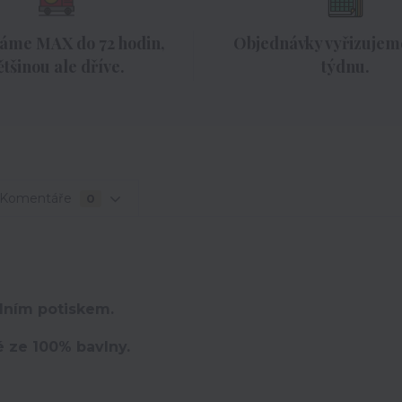
áme MAX do 72 hodin,
Objednávky vyřizujeme
ětšinou ale dříve.
týdnu.
Komentáře
0
lním potiskem.
é ze 100% bavlny.