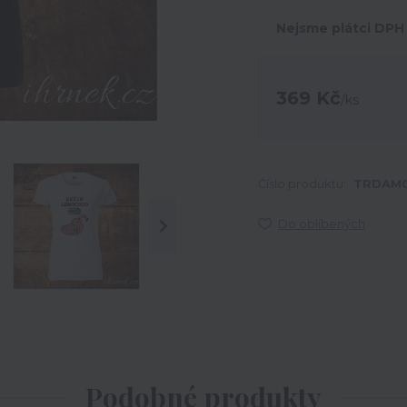
Nejsme plátci DPH
369 Kč
/
ks
Číslo produktu:
TRDAM0
Do oblíbených
Podobné produkty