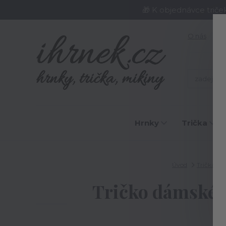
🎁 K objednávce triče
O nás
J
Hrnky
Trička
Úvod
Trička
Tričko dámské R