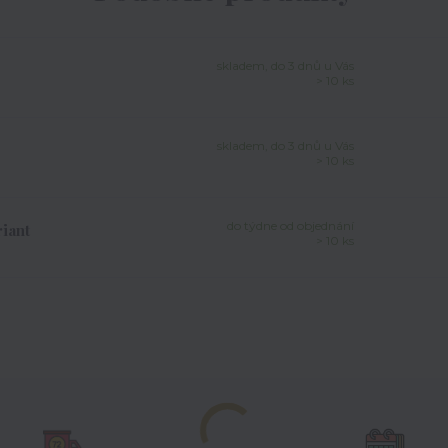
skladem, do 3 dnů u Vás
> 10 ks
skladem, do 3 dnů u Vás
> 10 ks
do týdne od objednání
iant
> 10 ks