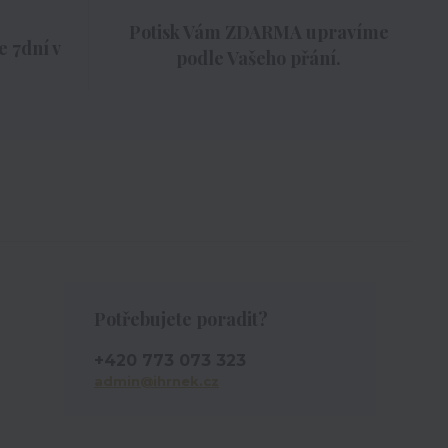
Potisk Vám ZDARMA upravíme
 7dní v
podle Vašeho přání.
Potřebujete poradit?
+420 773 073 323
admin@ihrnek.cz