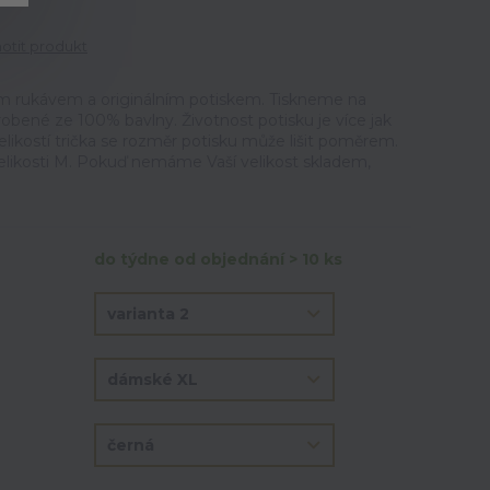
tit produkt
m rukávem a originálním potiskem. Tiskneme na
vyrobené ze 100% bavlny. Životnost potisku je více jak
elikostí trička se rozměr potisku může lišit poměrem.
velikosti M. Pokuď nemáme Vaší velikost skladem,
do týdne od objednání > 10 ks