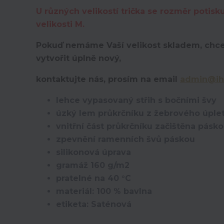
U různých velikostí trička se rozměr potisk
velikosti M.
Pokuď nemáme Vaší velikost skladem, chce
vytvořit úplně nový,
kontaktujte nás, prosím na email
admin@ih
lehce vypasovaný střih s bočními švy
úzký lem průkrčníku z žebrového úplet
vnitřní část průkrčníku začištěna pásk
zpevnění ramenních švů páskou
silikonová úprava
gramáž 160 g/m2
pratelné na 40 °C
materiál: 100 % bavlna
etiketa: Saténová