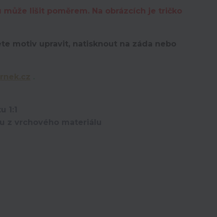
u může lišit poměrem. Na obrázcích je tričko
te motiv upravit,
natisknout na záda nebo
rnek.cz
.
u 1:1
ou z vrchového materiálu