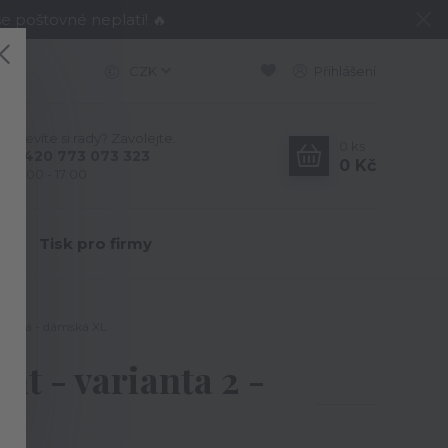
e poštovné neplatí! 🔥
CZK
Přihlášení
Nevíte si rady? Zavolejte.
0
ks
+420 773 073 323
0 Kč
9:00 - 17:00
Y
Tisk pro firmy
 černá - dámská XL
t - varianta 2 -