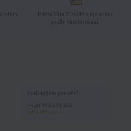
 7dní v
Potisk Vám ZDARMA upravíme
podle Vašeho přání.
Potřebujete poradit?
+420 773 073 323
admin@ihrnek.cz