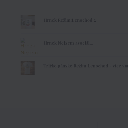
Hrnek Režim:Lenochod 2
Hrnek Nejsem asociál,..
Tričko pánské Režim Lenochod - více var