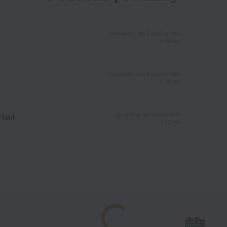
skladem, do 3 dnů u Vás
> 10 ks
skladem, do 3 dnů u Vás
> 10 ks
do týdne od objednání
iant
> 10 ks