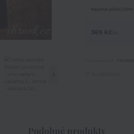
Nejsme plátci DPH
369 Kč
/
ks
Číslo produktu:
TRDAM0
Do oblíbených
Podobné produkty