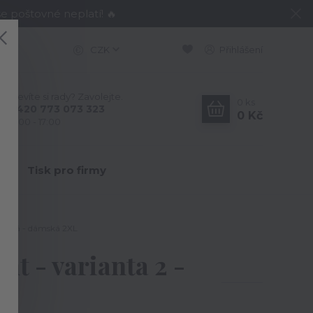
e poštovné neplatí! 🔥
CZK
Přihlášení
Nevíte si rady? Zavolejte.
0
ks
+420 773 073 323
0 Kč
9:00 - 17:00
Y
Tisk pro firmy
 černá - dámská 2XL
t - varianta 2 -