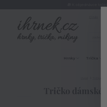
🎁 K objednávce triče
O nás
J
Hrnky
Trička
Úvod
Trička
Tričko dámské R