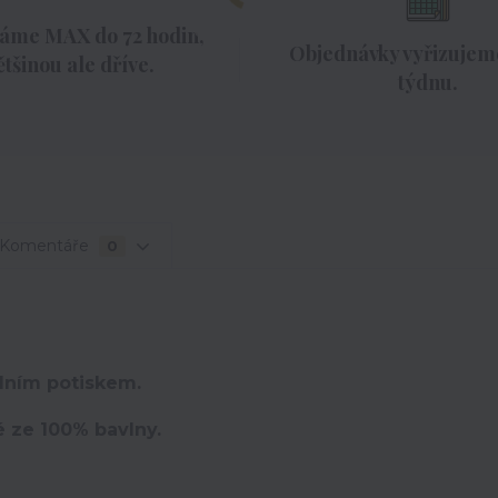
áme MAX do 72 hodin,
Objednávky vyřizujeme
ětšinou ale dříve.
týdnu.
Komentáře
0
lním potiskem.
é ze 100% bavlny.