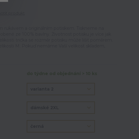
tit produkt
m rukávem a originálním potiskem. Tiskneme na
vyrobené ze 100% bavlny. Životnost potisku je více jak
elikostí trička se rozměr potisku může lišit poměrem.
velikosti M. Pokuď nemáme Vaší velikost skladem,
do týdne od objednání > 10 ks