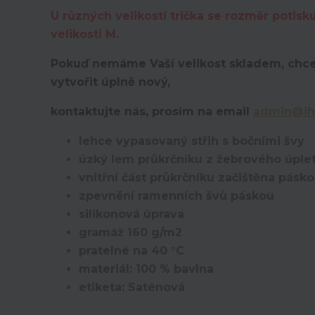
U různých velikostí trička se rozměr potisk
velikosti M.
Pokuď nemáme Vaší velikost skladem, chce
vytvořit úplně nový,
kontaktujte nás, prosím na email
admin@ih
lehce vypasovaný střih s bočními švy
úzký lem průkrčníku z žebrového úplet
vnitřní část průkrčníku začištěna pásk
zpevnění ramenních švů páskou
silikonová úprava
gramáž 160 g/m2
pratelné na 40 °C
materiál: 100 % bavlna
etiketa: Saténová