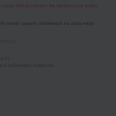
u může lišit poměrem. Na obrázcích je tričko
te motiv upravit,
natisknout na záda nebo
rnek.cz
.
u 1:1
ou z vrchového materiálu