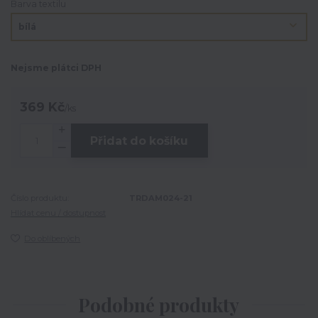
Barva textilu
Nejsme plátci DPH
369 Kč
/
ks
Přidat do košíku
Číslo produktu:
TRDAM024-21
Hlídat cenu / dostupnost
Do oblíbených
Podobné produkty