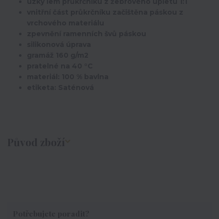
úzký lem průkrčníku z žebrového úpletu 1:1
vnitřní část průkrčníku začištěna páskou z
vrchového materiálu
zpevnění ramenních švů páskou
silikonová úprava
gramáž 160 g/m2
pratelné na 40 °C
materiál: 100 % bavlna
etiketa: Saténová
Původ zboží
Potřebujete poradit?