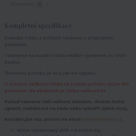
Komentáře
0
Kompletní specifikace
Dámské tričko s krátkým rukávem a originálním
potiskem.
Tiskneme na kvalitní trička Malfini vyrobené ze 100%
bavlny.
Životnost potisku je více jak 40 vyprání.
U různých velikostí trička se rozměr potisku může lišit
poměrem. Na obrázcích je tričko velikosti M.
Pokuď nemáme Vaší velikost skladem, chcete motiv
upravit,
natisknout na záda nebo vytvořit úplně nový,
kontaktujte nás, prosím na email
admin@ihrnek.cz
.
lehce vypasovaný střih s bočními švy