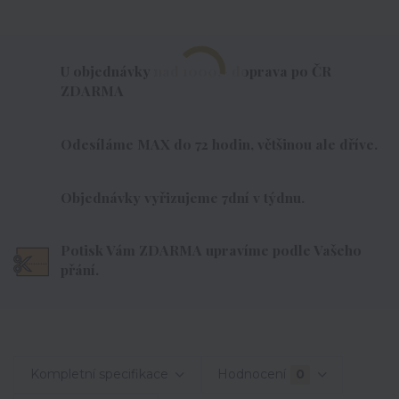
U objednávky nad 1000,- doprava po ČR
ZDARMA
Odesíláme MAX do 72 hodin, většinou ale dříve.
Objednávky vyřizujeme 7dní v týdnu.
Potisk Vám ZDARMA upravíme podle Vašeho
přání.
Kompletní specifikace
Hodnocení
0