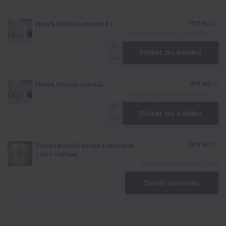
Hrnek Režim:Lenochod 2
199 Kč
/
ks
skladem, do 3 dnů u Vás > 10 ks
Přidat do košíku
Hrnek Nejsem asociál,..
199 Kč
/
ks
skladem, do 3 dnů u Vás > 10 ks
Přidat do košíku
Tričko pánské Režim Lenochod
369 Kč
/
ks
- více variant
do týdne od objednání > 10 ks
Zvolit variantu