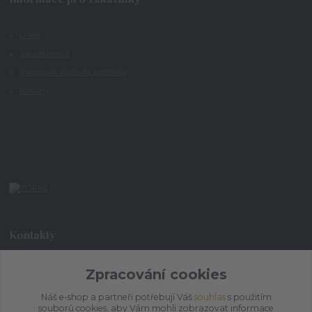
O nás
Jak nakupovat
Všeobecné obchodní podmínky
Kontakty
Kontakty
+420 773 073 323
Zpracování cookies
9:00 - 17:00
Náš e-shop a partneři potřebují Váš
souhlas
s použitím
souborů cookies, aby Vám mohli zobrazovat informace