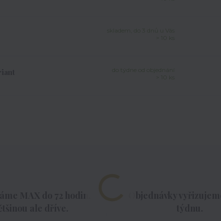
skladem, do 3 dnů u Vás
> 10 ks
do týdne od objednání
iant
> 10 ks
áme MAX do 72 hodin,
Objednávky vyřizujeme
ětšinou ale dříve.
týdnu.