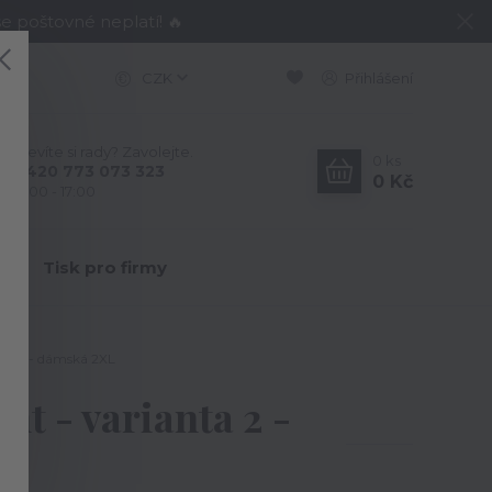
e poštovné neplatí! 🔥
CZK
Přihlášení
Nevíte si rady? Zavolejte.
0
ks
+420 773 073 323
0 Kč
9:00 - 17:00
Y
Tisk pro firmy
 bílá - dámská 2XL
t - varianta 2 -