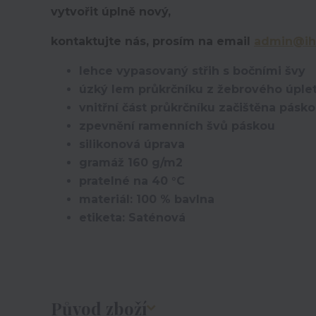
vytvořit úplně nový,
kontaktujte nás, prosím na email
admin@ih
lehce vypasovaný střih s bočními švy
úzký lem průkrčníku z žebrového úplet
vnitřní část průkrčníku začištěna pásk
zpevnění ramenních švů páskou
silikonová úprava
gramáž 160 g/m2
pratelné na 40 °C
materiál: 100 % bavlna
etiketa: Saténová
Původ zboží