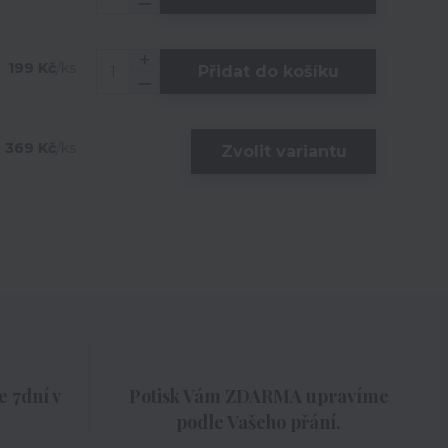
199 Kč
/
ks
Přidat do košíku
369 Kč
/
ks
Zvolit variantu
 7dní v
Potisk Vám ZDARMA upravíme
podle Vašeho přání.