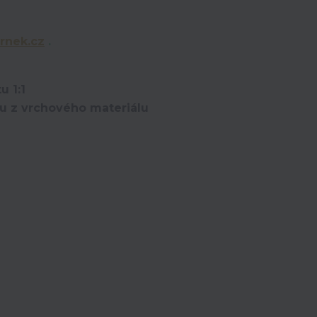
rnek.cz
.
u 1:1
ou z vrchového materiálu