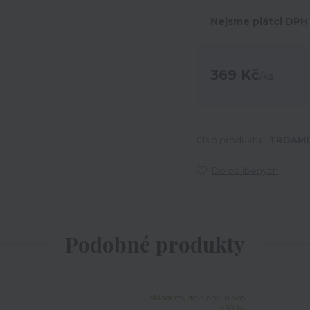
Nejsme plátci DPH
369 Kč
/
ks
Číslo produktu:
TRDAM0
Do oblíbených
Podobné produkty
skladem, do 3 dnů u Vás
> 10 ks