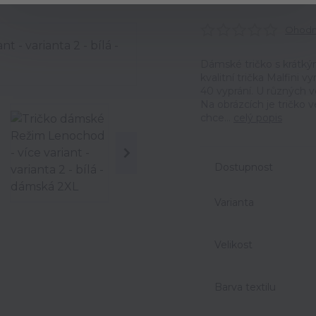
Ohodno
Dámské tričko s krátký
kvalitní trička Malfini 
40 vyprání. U různých v
Na obrázcích je tričko 
chce...
celý popis
Dostupnost
Varianta
Velikost
Barva textilu