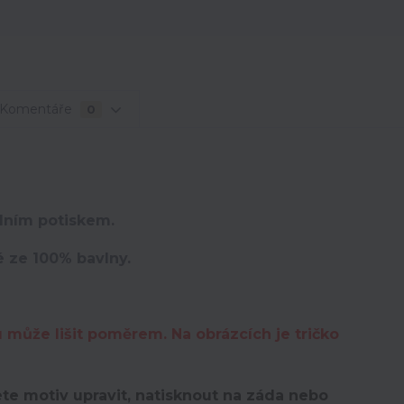
Komentáře
0
lním potiskem.
é ze 100% bavlny.
u může lišit poměrem. Na obrázcích je tričko
te motiv upravit,
natisknout na záda nebo