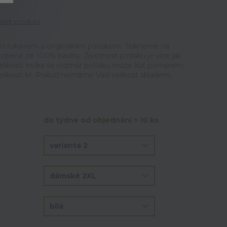
tit produkt
m rukávem a originálním potiskem. Tiskneme na
vyrobené ze 100% bavlny. Životnost potisku je více jak
elikostí trička se rozměr potisku může lišit poměrem.
velikosti M. Pokuď nemáme Vaší velikost skladem,
do týdne od objednání > 10 ks