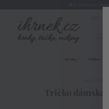
🎁 K objednávce triče
O nás
J
Hrnky
Trička
Úvod
Trička
Tričko dámské R