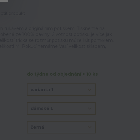
tit produkt
m rukávem a originálním potiskem. Tiskneme na
vyrobené ze 100% bavlny. Životnost potisku je více jak
elikostí trička se rozměr potisku může lišit poměrem.
velikosti M. Pokuď nemáme Vaší velikost skladem,
do týdne od objednání > 10 ks