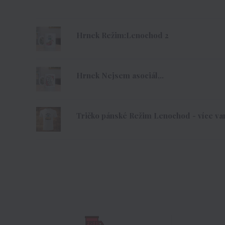
Hrnek Režim:Lenochod 2
Hrnek Nejsem asociál,..
Tričko pánské Režim Lenochod - více var