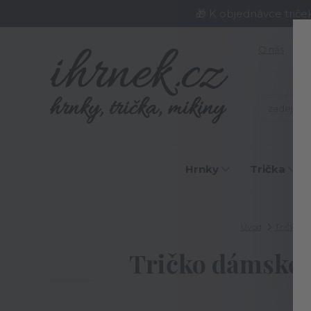
🎁 K objednávce triče
O nás
J
Hrnky
Trička
Úvod
Trička
Tričko dámské R