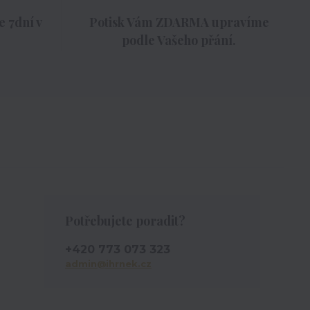
 7dní v
Potisk Vám ZDARMA upravíme
podle Vašeho přání.
Potřebujete poradit?
+420 773 073 323
admin@ihrnek.cz