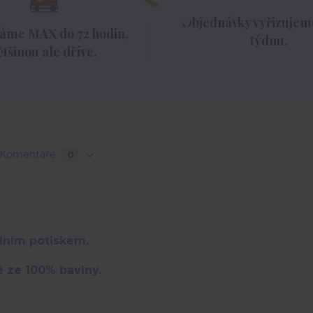
Objednávky vyřizujeme
áme MAX do 72 hodin,
týdnu.
ětšinou ale dříve.
Komentáře
0
lním potiskem.
é ze 100% bavlny.