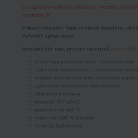
U různých velikostí trička se rozměr potisk
velikosti M.
Pokuď nemáme Vaší velikost skladem, chce
vytvořit úplně nový,
kontaktujte nás, prosím na email
admin@ih
lehce vypasovaný střih s bočními švy
úzký lem průkrčníku z žebrového úplet
vnitřní část průkrčníku začištěna pásk
zpevnění ramenních švů páskou
silikonová úprava
gramáž 160 g/m2
pratelné na 40 °C
materiál: 100 % bavlna
etiketa: Saténová