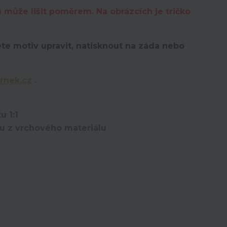
u může lišit poměrem. Na obrázcích je tričko
te motiv upravit,
natisknout na záda nebo
rnek.cz
.
u 1:1
ou z vrchového materiálu