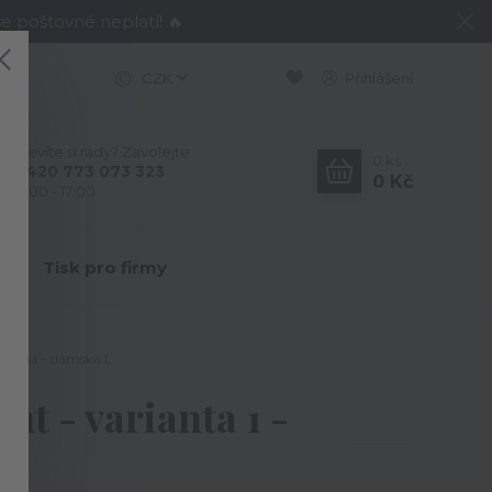
e poštovné neplatí! 🔥
CZK
Přihlášení
Nevíte si rady? Zavolejte.
0
ks
+420 773 073 323
0 Kč
9:00 - 17:00
Y
Tisk pro firmy
- černá - dámská L
t - varianta 1 -