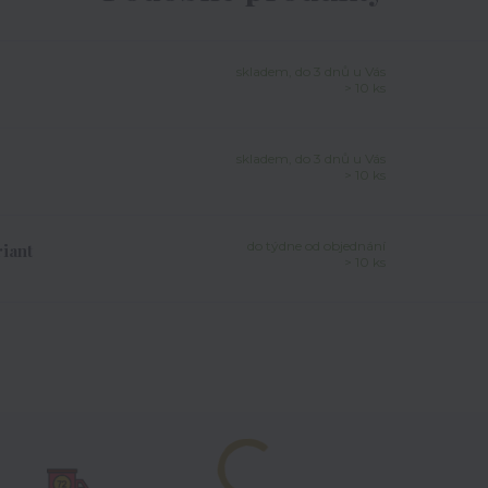
skladem, do 3 dnů u Vás
> 10 ks
skladem, do 3 dnů u Vás
> 10 ks
do týdne od objednání
iant
> 10 ks