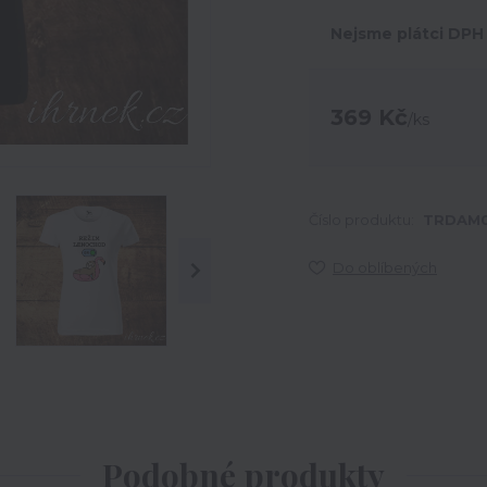
Nejsme plátci DPH
369 Kč
/
ks
Číslo produktu:
TRDAM0
Do oblíbených
Podobné produkty