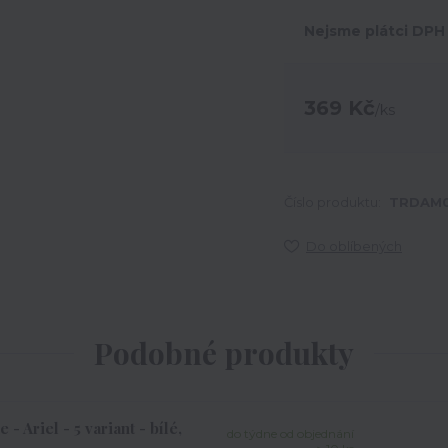
Nejsme plátci DPH
369 Kč
/
ks
Číslo produktu:
TRDAM0
Do oblíbených
Podobné produkty
 Ariel - 5 variant - bílé,
do týdne od objednání