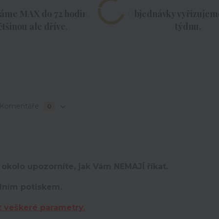
áme MAX do 72 hodin,
Objednávky vyřizujeme
ětšinou ale dříve.
týdnu.
Komentáře
0
 okolo upozorníte, jak Vám NEMAJÍ říkat.
lním potiskem.
t veškeré parametry.