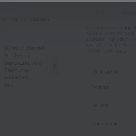
Ohodno
S tričkem z naší origin
NEMAJÍ říkat. Dámské t
zobrazení náhledu trič
kvalitní trička Malfini 
40 vyp...
celý popis
Dostupnost
Varianta
Velikost
Barva textilu