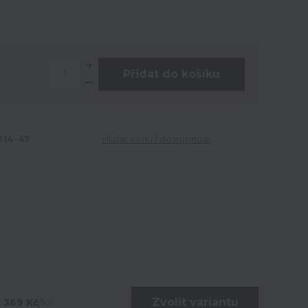
Přidat do košíku
14-47
Hlídat cenu / dostupnost
Zvolit variantu
369 Kč
/
ks