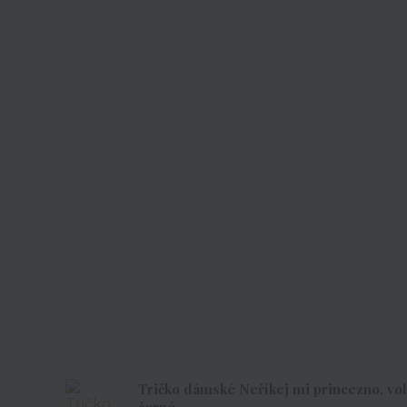
Tričko dámské Neříkej mi princezno, vole -
černé