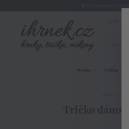
🎁 K objednávce triče
O nás
J
Hrnky
Trička
Úvod
Trička
Tričko dámské