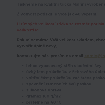
Tiskneme na kvalitní trička Malfini vyroben
Životnost potisku je více jak 40 vyprání.
U různých velikostí trička se rozměr potisk
velikosti M.
Pokuď nemáme Vaší velikost skladem, chce
vytvořit úplně nový,
kontaktujte nás, prosím na email
admin@ih
lehce vypasovaný střih s bočními švy
úzký lem průkrčníku z žebrového úplet
vnitřní část průkrčníku začištěna pásk
zpevnění ramenních švů páskou
silikonová úprava
gramáž 160 g/m2
pratelné na 40 °C