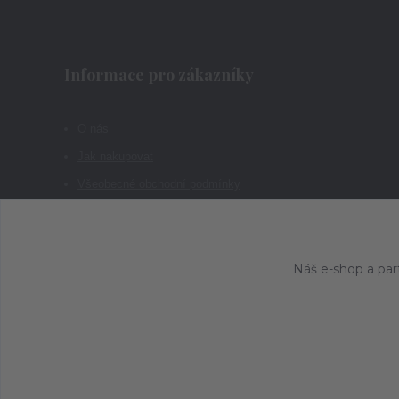
Informace pro zákazníky
O nás
Jak nakupovat
Všeobecné obchodní podmínky
Kontakty
Náš e-shop a par