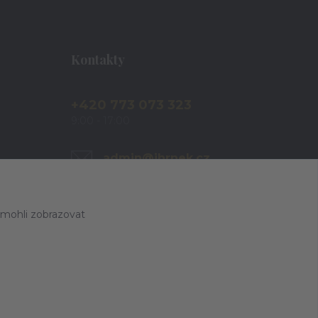
Kontakty
+420 773 073 323
9:00 - 17:00
admin@ihrnek.cz
 mohli zobrazovat