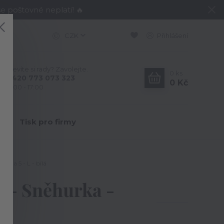
e poštovné neplatí! 🔥
CZK
Přihlášení
Nevíte si rady? Zavolejte.
0
ks
+420 773 073 323
0 Kč
9:00 - 17:00
Y
Tisk pro firmy
anta 5 - L - bílá
e - Sněhurka -