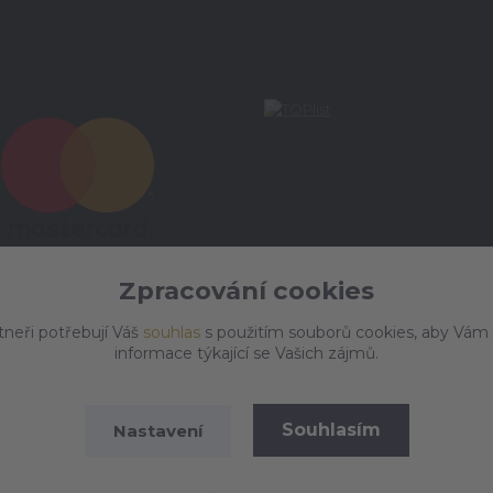
Zpracování cookies
tneři potřebují Váš
souhlas
s použitím souborů cookies, aby Vám
informace týkající se Vašich zájmů.
Souhlasím
Nastavení
Vytvořeno na
Eshop-rychle.cz