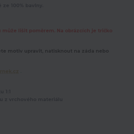
é ze 100% bavlny.
u může lišit poměrem. Na obrázcích je tričko
te motiv upravit,
natisknout na záda nebo
rnek.cz
.
u 1:1
ou z vrchového materiálu