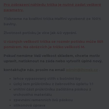
Pro zobrazení náhledu trička je nutné zadat veškeré
parametry.
Tiskneme na kvalitní trička Malfini vyrobené ze 100%
bavlny.
Životnost potisku je více jak 40 vyprání.
U různých velikostí trička se rozměr potisku může lišit
poměrem. Na obrázcích je tričko velikosti M.
Pokuď nemáme Vaší velikost skladem, chcete motiv
upravit,
natisknout na záda nebo vytvořit úplně nový,
kontaktujte nás, prosím na email
admin@ihrnek.cz
.
lehce vypasovaný střih s bočními švy
úzký lem průkrčníku z žebrového úpletu 1:1
vnitřní část průkrčníku začištěna páskou z
vrchového materiálu
zpevnění ramenních švů páskou
silikonová úprava