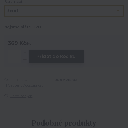
Barva textilu
Nejsme plátci DPH
369 Kč
/
ks
Přidat do košíku
Číslo produktu:
TRDAM014-32
Hlídat cenu / dostupnost
Do oblíbených
Podobné produkty