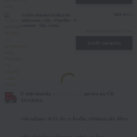
Tričko dámské Neříkej mi
369 Kč
/
ks
princezno, vole - Popelka - 6
variant - bílé, černé
do týdne od objednání > 10 ks
Zvolit variantu
U objednávky nad 1000,- doprava po ČR
ZDARMA
Odesíláme MAX do 72 hodin, většinou ale dříve.
Objednávky vyřizujeme 7dní v týdnu.