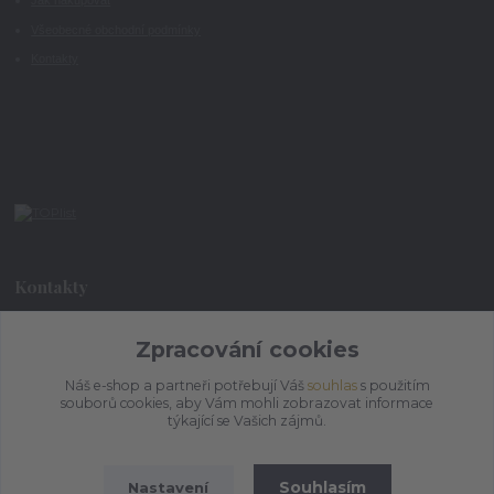
Jak nakupovat
Všeobecné obchodní podmínky
Kontakty
Kontakty
+420 773 073 323
Zpracování cookies
9:00 - 17:00
Náš e-shop a partneři potřebují Váš
souhlas
s použitím
souborů cookies, aby Vám mohli zobrazovat informace
admin@ihrnek.cz
týkající se Vašich zájmů.
Souhlasím
Nastavení