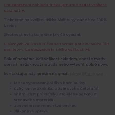
Pro zobrazení náhledu trička je nutné zadat veškeré
parametry.
Tiskneme na kvalitní trička Malfini vyrobené ze 100%
bavlny.
Životnost potisku je více jak 40 vyprání.
U různých velikostí trička se rozměr potisku může lišit
poměrem. Na obrázcích je tričko velikosti M.
Pokuď nemáme Vaší velikost skladem, chcete motiv
upravit,
natisknout na záda nebo vytvořit úplně nový,
kontaktujte nás, prosím na email
admin@ihrnek.cz
.
lehce vypasovaný střih s bočními švy
úzký lem průkrčníku z žebrového úpletu 1:1
vnitřní část průkrčníku začištěna páskou z
vrchového materiálu
zpevnění ramenních švů páskou
silikonová úprava