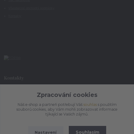
Jak nakupovat
Všeobecné obchodní podmínky
Kontakty
Kontakty
Zpracování cookies
+420 773 073 323
9:00 - 17:00
Náš e-shop a partneři potřebují Váš
souhlas
s použitím
souborů cookies, aby Vám mohli zobrazovat informace
admin@ihrnek.cz
týkající se Vašich zájmů.
Souhlasím
Nastavení