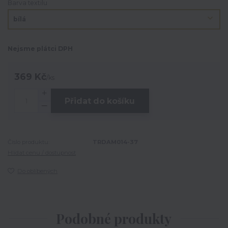
Barva textilu
Nejsme plátci DPH
369 Kč
/
ks
Přidat do košíku
Číslo produktu:
TRDAM014-37
Hlídat cenu / dostupnost
Do oblíbených
Podobné produkty