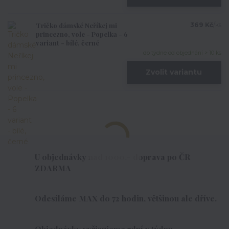
Tričko dámské Neříkej mi
369 Kč
/
ks
princezno, vole - Popelka - 6
variant - bílé, černé
do týdne od objednání > 10 ks
Zvolit variantu
U objednávky nad 1000,- doprava po ČR
ZDARMA
Odesíláme MAX do 72 hodin, většinou ale dříve.
Objednávky vyřizujeme 7dní v týdnu.