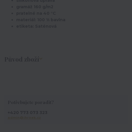
silikonová úprava
gramáž 160 g/m2
pratelné na 40 °C
materiál: 100 % bavlna
etiketa: Saténová
Původ zboží
Potřebujete poradit?
+420 773 073 323
admin@ihrnek.cz