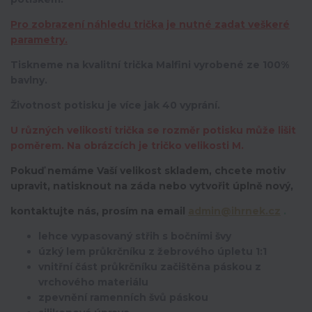
Pro zobrazení náhledu trička je nutné zadat veškeré
parametry.
Tiskneme na kvalitní trička Malfini vyrobené ze 100%
bavlny.
Životnost potisku je více jak 40 vyprání.
U různých velikostí trička se rozměr potisku může lišit
poměrem. Na obrázcích je tričko velikosti M.
Pokuď nemáme Vaší velikost skladem, chcete motiv
upravit,
natisknout na záda nebo vytvořit úplně nový,
kontaktujte nás, prosím na email
admin@ihrnek.cz
.
lehce vypasovaný střih s bočními švy
úzký lem průkrčníku z žebrového úpletu 1:1
vnitřní část průkrčníku začištěna páskou z
vrchového materiálu
zpevnění ramenních švů páskou