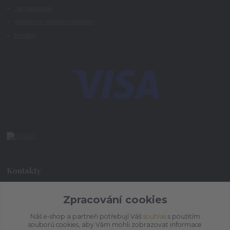
Jak nakupovat
Všeobecné obchodní podmínky
Kontakty
Kontakty
Zpracování cookies
+420 773 073 323
9:00 - 17:00
Náš e-shop a partneři potřebují Váš
souhlas
s použitím
souborů cookies, aby Vám mohli zobrazovat informace