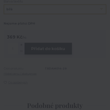
Barva textilu
Nejsme plátci DPH
369 Kč
/
ks
Přidat do košíku
Číslo produktu:
TRDAM014-29
Hlídat cenu / dostupnost
Do oblíbených
Podobné produkty