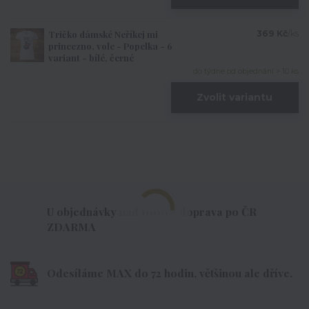
Tričko dámské Neříkej mi
369 Kč
/
ks
princezno, vole - Popelka - 6
variant - bílé, černé
do týdne od objednání > 10 ks
Zvolit variantu
U objednávky nad 1000,- doprava po ČR
ZDARMA
Odesíláme MAX do 72 hodin, většinou ale dříve.