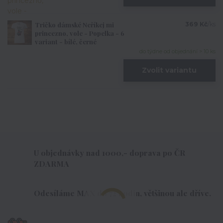
Tričko dámské Neříkej mi
369 Kč
/
ks
princezno, vole - Popelka - 6
variant - bílé, černé
do týdne od objednání > 10 ks
Zvolit variantu
U objednávky nad 1000,- doprava po ČR
ZDARMA
Odesíláme MAX do 72 hodin, většinou ale dříve.