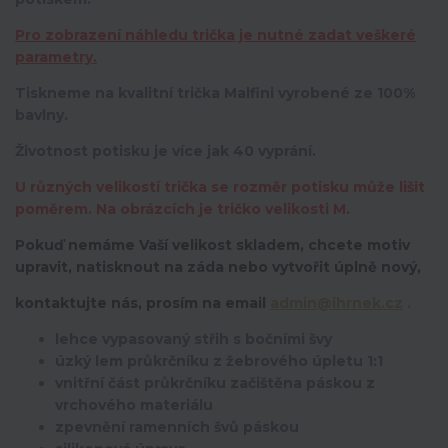
Pro zobrazení náhledu trička je nutné zadat veškeré
parametry.
Tiskneme na kvalitní trička Malfini vyrobené ze 100%
bavlny.
Životnost potisku je více jak 40 vyprání.
U různých velikostí trička se rozměr potisku může lišit
poměrem. Na obrázcích je tričko velikosti M.
Pokuď nemáme Vaší velikost skladem, chcete motiv
upravit,
natisknout na záda nebo vytvořit úplně nový,
kontaktujte nás, prosím na email
admin@ihrnek.cz
.
lehce vypasovaný střih s bočními švy
úzký lem průkrčníku z žebrového úpletu 1:1
vnitřní část průkrčníku začištěna páskou z
vrchového materiálu
zpevnění ramenních švů páskou