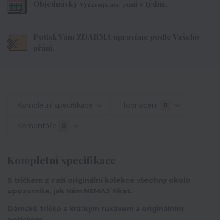
Objednávky vyřizujeme 7dní v týdnu.
Potisk Vám ZDARMA upravíme podle Vašeho
přání.
Kompletní specifikace
Hodnocení
0
Komentáře
0
Kompletní specifikace
S tričkem z naší originální kolekce všechny okolo
upozorníte, jak Vám NEMAJÍ říkat.
Dámské tričko s krátkým rukávem a originálním
potiskem.