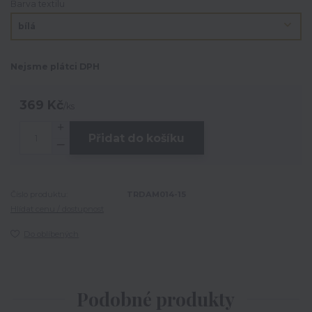
Barva textilu
Nejsme plátci DPH
369 Kč
/
ks
Přidat do košíku
Číslo produktu:
TRDAM014-15
Hlídat cenu / dostupnost
Do oblíbených
Podobné produkty