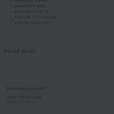
silikonová úprava
gramáž 160 g/m2
pratelné na 40 °C
materiál: 100 % bavlna
etiketa: Saténová
Původ zboží
Potřebujete poradit?
+420 773 073 323
admin@ihrnek.cz