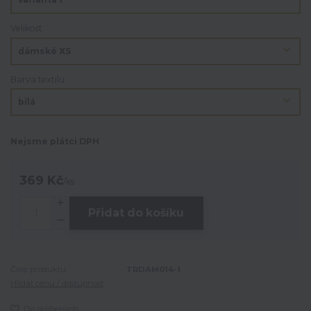
Velikost
Barva textilu
Nejsme plátci DPH
369 Kč
/
ks
Přidat do košíku
Číslo produktu:
TRDAM014-1
Hlídat cenu / dostupnost
Do oblíbených