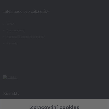
Informace pro zákazníky
O nás
Jak nakupovat
Všeobecné obchodní podmínky
Kontakty
Kontakty
Zpracování cookies
+420 773 073 323