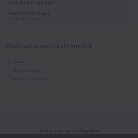
Potřebujete poradit?
+420 773 073 323
admin@ihrnek.cz
Zboží zařazeno v kategoriích
Trička
Dámská trička
Disney Princezny
sleduj nás na Instagramu