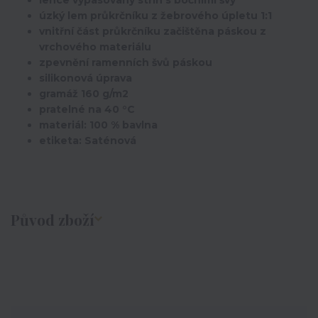
úzký lem průkrčníku z žebrového úpletu 1:1
vnitřní část průkrčníku začištěna páskou z
vrchového materiálu
zpevnění ramenních švů páskou
silikonová úprava
gramáž 160 g/m2
pratelné na 40 °C
materiál: 100 % bavlna
etiketa: Saténová
Původ zboží