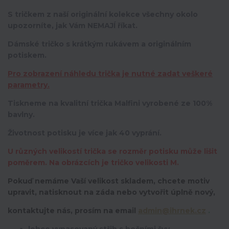
S tričkem z naší originální kolekce všechny okolo
upozorníte, jak Vám NEMAJÍ říkat.
Dámské tričko s krátkým rukávem a originálním
potiskem.
Pro zobrazení náhledu trička je nutné zadat veškeré
parametry.
Tiskneme na kvalitní trička Malfini vyrobené ze 100%
bavlny.
Životnost potisku je více jak 40 vyprání.
U různých velikostí trička se rozměr potisku může lišit
poměrem. Na obrázcích je tričko velikosti M.
Pokuď nemáme Vaší velikost skladem, chcete motiv
upravit,
natisknout na záda nebo vytvořit úplně nový,
kontaktujte nás, prosím na email
admin@ihrnek.cz
.
lehce vypasovaný střih s bočními švy