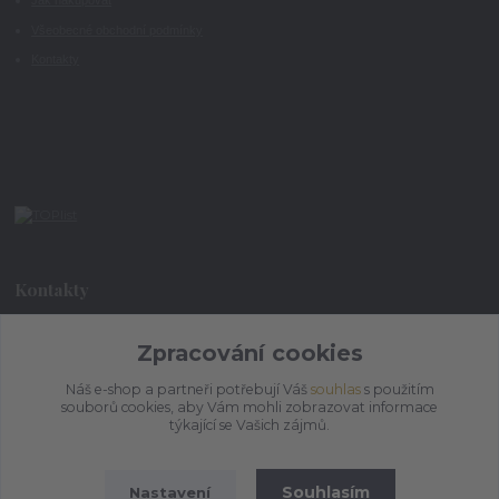
Jak nakupovat
Všeobecné obchodní podmínky
Kontakty
Kontakty
Zpracování cookies
+420 773 073 323
9:00 - 17:00
Náš e-shop a partneři potřebují Váš
souhlas
s použitím
souborů cookies, aby Vám mohli zobrazovat informace
admin@ihrnek.cz
týkající se Vašich zájmů.
Souhlasím
Nastavení