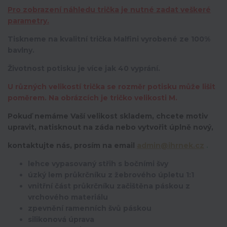
Pro zobrazení náhledu trička je nutné zadat veškeré
parametry.
Tiskneme na kvalitní trička Malfini vyrobené ze 100%
bavlny.
Životnost potisku je více jak 40 vyprání.
U různých velikostí trička se rozměr potisku může lišit
poměrem. Na obrázcích je tričko velikosti M.
Pokuď nemáme Vaší velikost skladem, chcete motiv
upravit,
natisknout na záda nebo vytvořit úplně nový,
kontaktujte nás, prosím na email
admin@ihrnek.cz
.
lehce vypasovaný střih s bočními švy
úzký lem průkrčníku z žebrového úpletu 1:1
vnitřní část průkrčníku začištěna páskou z
vrchového materiálu
zpevnění ramenních švů páskou
silikonová úprava