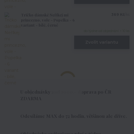
Tričko dámské Neříkej mi
369 Kč
/
ks
princezno, vole - Popelka - 6
variant - bílé, černé
do týdne od objednání > 10 ks
Zvolit variantu
U objednávky nad 1000,- doprava po ČR
ZDARMA
Odesíláme MAX do 72 hodin, většinou ale dříve.
Objednávky vyřizujeme 7dní v týdnu.