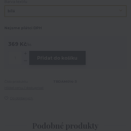
Barva textilu
Nejsme plátci DPH
369 Kč
/
ks
Přidat do košíku
Číslo produktu:
TRDAM014-3
Hlídat cenu / dostupnost
Do oblíbených
Podobné produkty