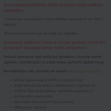
Pro zobrazení náhledu trička je nutné zadat veškeré
parametry.
Tiskneme na kvalitní trička Malfini vyrobené ze 100%
bavlny.
Životnost potisku je více jak 40 vyprání.
U různých velikostí trička se rozměr potisku může lišit
poměrem. Na obrázcích je tričko velikosti M.
Pokuď nemáme Vaší velikost skladem, chcete motiv
upravit,
natisknout na záda nebo vytvořit úplně nový,
kontaktujte nás, prosím na email
admin@ihrnek.cz
.
lehce vypasovaný střih s bočními švy
úzký lem průkrčníku z žebrového úpletu 1:1
vnitřní část průkrčníku začištěna páskou z
vrchového materiálu
zpevnění ramenních švů páskou
silikonová úprava