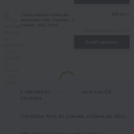
Tričko dámské Neříkej mi
369 Kč
/
ks
princezno, vole - Popelka - 6
variant - bílé, černé
do týdne od objednání > 10 ks
Zvolit variantu
U objednávky nad 1000,- doprava po ČR
ZDARMA
Odesíláme MAX do 72 hodin, většinou ale dříve.
Objednávky vyřizujeme 7dní v týdnu.