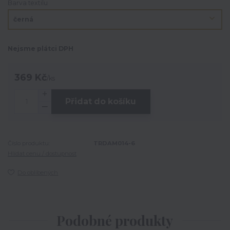
Barva textilu
Nejsme plátci DPH
369 Kč
/
ks
Přidat do košíku
Číslo produktu:
TRDAM014-6
Hlídat cenu / dostupnost
Do oblíbených
Podobné produkty