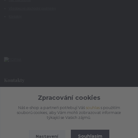
Jak nakupovat
Všeobecné obchodní podmínky
Kontakty
Kontakty
+420 773 073 323
Zpracování cookies
9:00 - 17:00
Náš e-shop a partneři potřebují Váš
souhlas
s použitím
souborů cookies, aby Vám mohli zobrazovat informace
admin@ihrnek.cz
týkající se Vašich zájmů.
Souhlasím
Nastavení