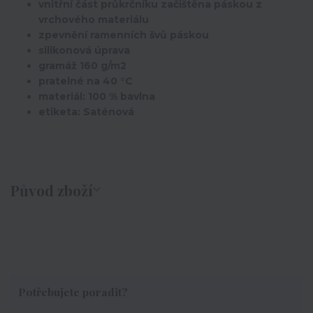
vnitřní část průkrčníku začištěna páskou z
vrchového materiálu
zpevnění ramenních švů páskou
silikonová úprava
gramáž 160 g/m2
pratelné na 40 °C
materiál: 100 % bavlna
etiketa: Saténová
Původ zboží
Potřebujete poradit?