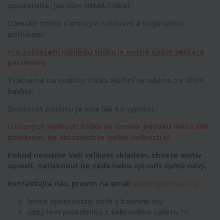
upozorníte, jak Vám NEMAJÍ říkat.
Dámské tričko s krátkým rukávem a originálním
potiskem.
Pro zobrazení náhledu trička je nutné zadat veškeré
parametry.
Tiskneme na kvalitní trička Malfini vyrobené ze 100%
bavlny.
Životnost potisku je více jak 40 vyprání.
U různých velikostí trička se rozměr potisku může lišit
poměrem. Na obrázcích je tričko velikosti M.
Pokuď nemáme Vaší velikost skladem, chcete motiv
upravit,
natisknout na záda nebo vytvořit úplně nový,
kontaktujte nás, prosím na email
admin@ihrnek.cz
.
lehce vypasovaný střih s bočními švy
úzký lem průkrčníku z žebrového úpletu 1:1