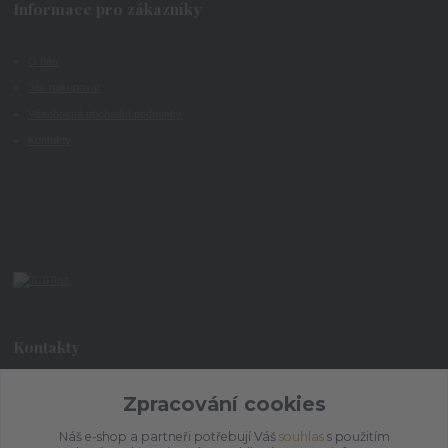
Informace pro zákazníky
O nás
Jak nakupovat
Všeobecné obchodní podmínky
Kontakty
Kontakty
Zpracování cookies
+420 773 073 323
9:00 - 17:00
Náš e-shop a partneři potřebují Váš
souhlas
s použitím