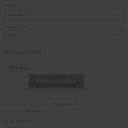
Velikost
Barva textilu
Nejsme plátci DPH
369 Kč
/
ks
Přidat do košíku
Číslo produktu:
TRDAM013-53
Hlídat cenu / dostupnost
Do oblíbených