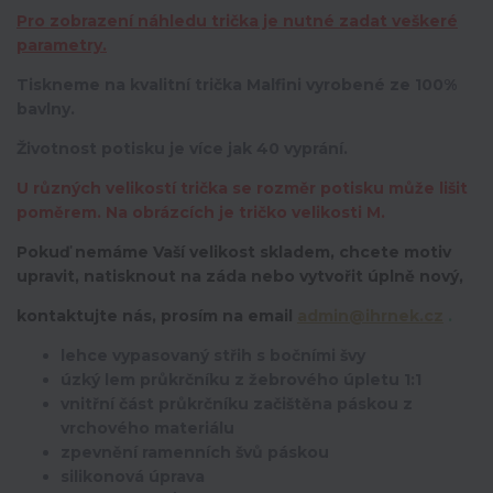
Pro zobrazení náhledu trička je nutné zadat veškeré
parametry.
Tiskneme na kvalitní trička Malfini vyrobené ze 100%
bavlny.
Životnost potisku je více jak 40 vyprání.
U různých velikostí trička se rozměr potisku může lišit
poměrem. Na obrázcích je tričko velikosti M.
Pokuď nemáme Vaší velikost skladem, chcete motiv
upravit,
natisknout na záda nebo vytvořit úplně nový,
kontaktujte nás, prosím na email
admin@ihrnek.cz
.
lehce vypasovaný střih s bočními švy
úzký lem průkrčníku z žebrového úpletu 1:1
vnitřní část průkrčníku začištěna páskou z
vrchového materiálu
zpevnění ramenních švů páskou
silikonová úprava