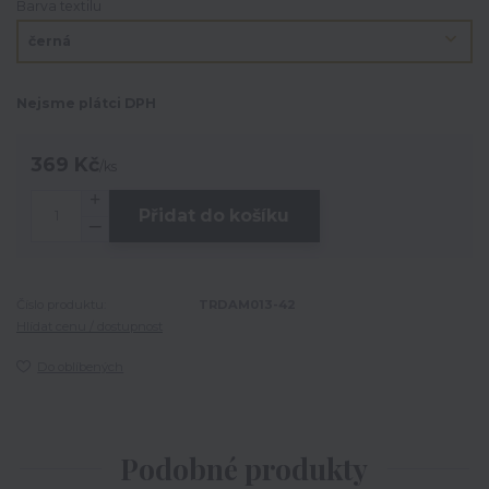
Barva textilu
Nejsme plátci DPH
369 Kč
/
ks
Přidat do košíku
Číslo produktu:
TRDAM013-42
Hlídat cenu / dostupnost
Do oblíbených
Podobné produkty