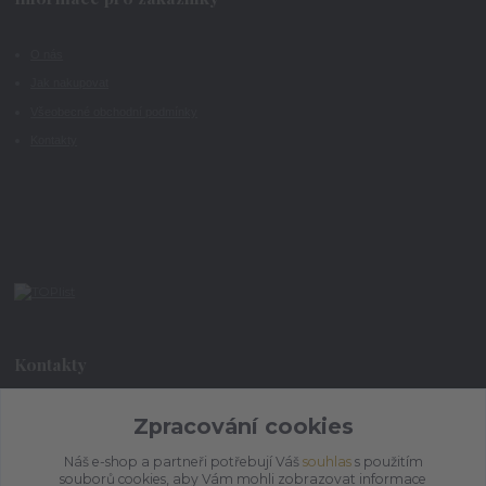
O nás
Jak nakupovat
Všeobecné obchodní podmínky
Kontakty
Kontakty
+420 773 073 323
Zpracování cookies
9:00 - 17:00
Náš e-shop a partneři potřebují Váš
souhlas
s použitím
souborů cookies, aby Vám mohli zobrazovat informace