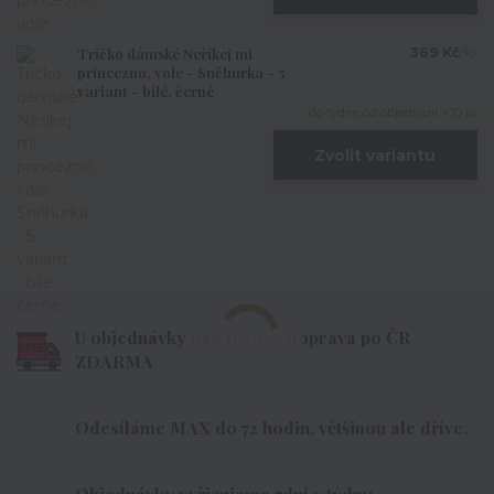
Tričko dámské Neříkej mi
369 Kč
/
ks
princezno, vole - Sněhurka - 5
variant - bílé, černé
do týdne od objednání > 10 ks
Zvolit variantu
U objednávky nad 1000,- doprava po ČR
ZDARMA
Odesíláme MAX do 72 hodin, většinou ale dříve.
Objednávky vyřizujeme 7dní v týdnu.