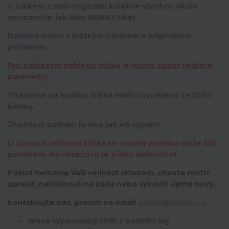
S tričkem z naší originální kolekce všechny okolo
upozorníte, jak Vám NEMAJÍ říkat.
Dámské tričko s krátkým rukávem a originálním
potiskem.
Pro zobrazení náhledu trička je nutné zadat veškeré
parametry.
Tiskneme na kvalitní trička Malfini vyrobené ze 100%
bavlny.
Životnost potisku je více jak 40 vyprání.
U různých velikostí trička se rozměr potisku může lišit
poměrem. Na obrázcích je tričko velikosti M.
Pokuď nemáme Vaší velikost skladem, chcete motiv
upravit,
natisknout na záda nebo vytvořit úplně nový,
kontaktujte nás, prosím na email
admin@ihrnek.cz
.
lehce vypasovaný střih s bočními švy