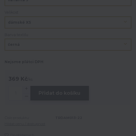
Velikost
Barva textilu
Nejsme plátci DPH
369 Kč
/
ks
Přidat do košíku
Číslo produktu:
TRDAM013-22
Hlídat cenu / dostupnost
Do oblíbených