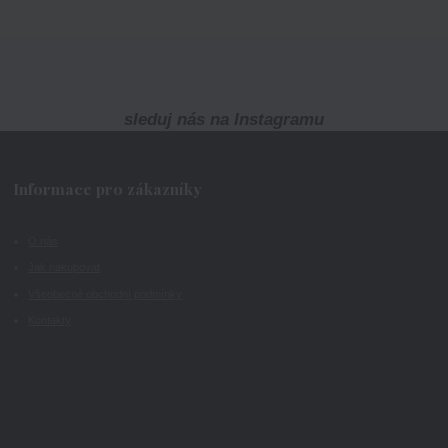
sleduj nás na Instagramu
Informace pro zákazníky
O nás
Jak nakupovat
Všeobecné obchodní podmínky
Kontakty