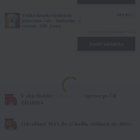
Tričko dámské Neříkej mi
369 Kč
/
ks
princezno, vole - Sněhurka - 5
variant - bílé, černé
do týdne od objednání > 10 ks
Zvolit variantu
U objednávky nad 1000,- doprava po ČR
ZDARMA
Odesíláme MAX do 72 hodin, většinou ale dříve.