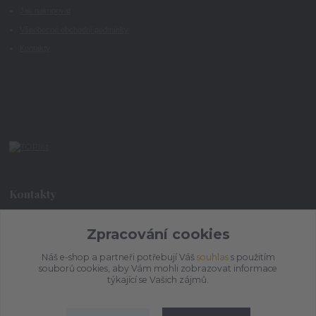
Jak nakupovat
Všeobecné obchodní podmínky
Kontakty
Kontakty
Zpracování cookies
+420 773 073 323
9:00 - 17:00
Náš e-shop a partneři potřebují Váš
souhlas
s použitím
souborů cookies, aby Vám mohli zobrazovat informace
admin@ihrnek.cz
týkající se Vašich zájmů.