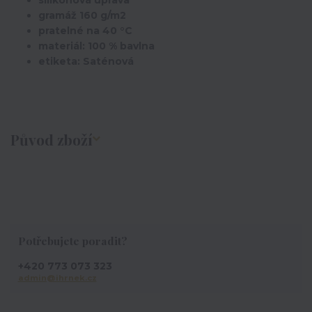
silikonová úprava
gramáž 160 g/m2
pratelné na 40 °C
materiál: 100 % bavlna
etiketa: Saténová
Původ zboží
Potřebujete poradit?
+420 773 073 323
admin@ihrnek.cz