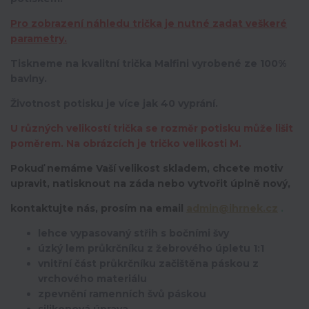
Pro zobrazení náhledu trička je nutné zadat veškeré
parametry.
Tiskneme na kvalitní trička Malfini vyrobené ze 100%
bavlny.
Životnost potisku je více jak 40 vyprání.
U různých velikostí trička se rozměr potisku může lišit
poměrem. Na obrázcích je tričko velikosti M.
Pokuď nemáme Vaší velikost skladem, chcete motiv
upravit,
natisknout na záda nebo vytvořit úplně nový,
kontaktujte nás, prosím na email
admin@ihrnek.cz
.
lehce vypasovaný střih s bočními švy
úzký lem průkrčníku z žebrového úpletu 1:1
vnitřní část průkrčníku začištěna páskou z
vrchového materiálu
zpevnění ramenních švů páskou