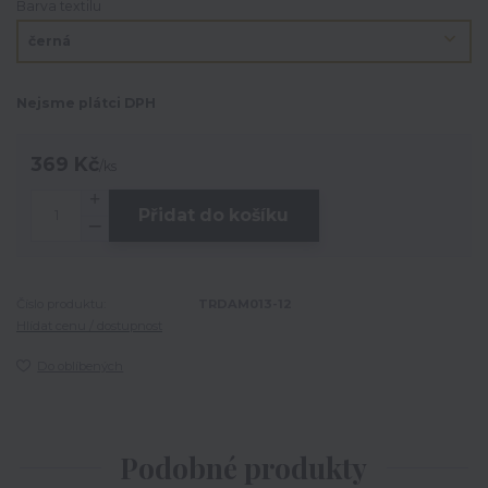
Barva textilu
Nejsme plátci DPH
369 Kč
/
ks
Přidat do košíku
Číslo produktu:
TRDAM013-12
Hlídat cenu / dostupnost
Do oblíbených
Podobné produkty