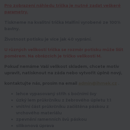
Pro zobrazení náhledu trička je nutné zadat veškeré
parametry.
Tiskneme na kvalitní trička Malfini vyrobené ze 100%
bavlny.
Životnost potisku je více jak 40 vyprání.
U různých velikostí trička se rozměr potisku může lišit
poměrem. Na obrázcích je tričko velikosti M.
Pokuď nemáme Vaší velikost skladem, chcete motiv
upravit,
natisknout na záda nebo vytvořit úplně nový,
kontaktujte nás, prosím na email
admin@ihrnek.cz
.
lehce vypasovaný střih s bočními švy
úzký lem průkrčníku z žebrového úpletu 1:1
vnitřní část průkrčníku začištěna páskou z
vrchového materiálu
zpevnění ramenních švů páskou
silikonová úprava