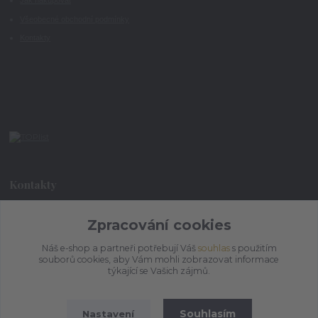
Jak nakupovat
Všeobecné obchodní podmínky
Kontakty
Kontakty
+420 773 073 323
Zpracování cookies
9:00 - 17:00
Náš e-shop a partneři potřebují Váš
souhlas
s použitím
souborů cookies, aby Vám mohli zobrazovat informace
admin@ihrnek.cz
týkající se Vašich zájmů.
Souhlasím
Nastavení