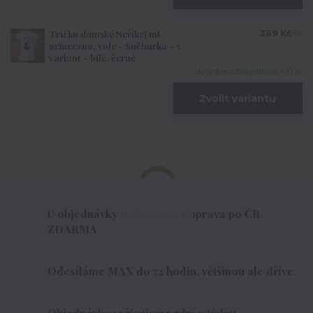
Tričko dámské Neříkej mi
369 Kč
/
ks
princezno, vole - Sněhurka - 5
variant - bílé, černé
do týdne od objednání > 10 ks
Zvolit variantu
U objednávky nad 1000,- doprava po ČR
ZDARMA
Odesíláme MAX do 72 hodin, většinou ale dříve.
Objednávky vyřizujeme 7dní v týdnu.