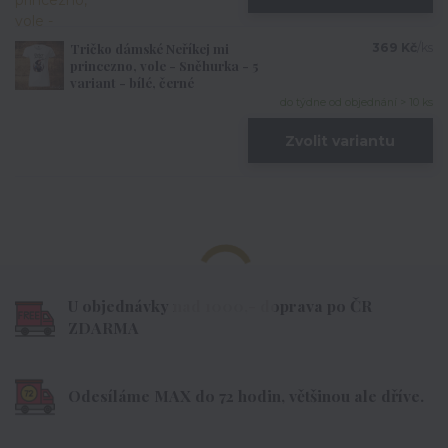
Tričko dámské Neříkej mi
369 Kč
/
ks
princezno, vole - Sněhurka - 5
variant - bílé, černé
do týdne od objednání > 10 ks
Zvolit variantu
U objednávky nad 1000,- doprava po ČR
ZDARMA
Odesíláme MAX do 72 hodin, většinou ale dříve.