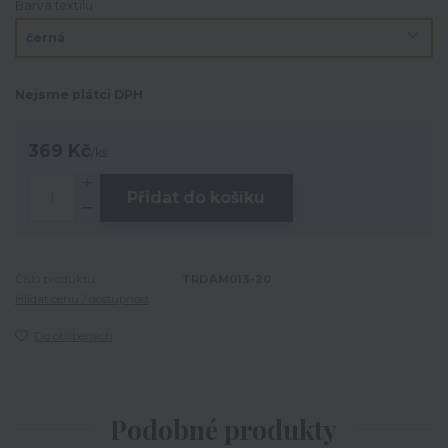
Barva textilu
Nejsme plátci DPH
369 Kč
/
ks
Přidat do košíku
Číslo produktu:
TRDAM013-20
Hlídat cenu / dostupnost
Do oblíbených
Podobné produkty