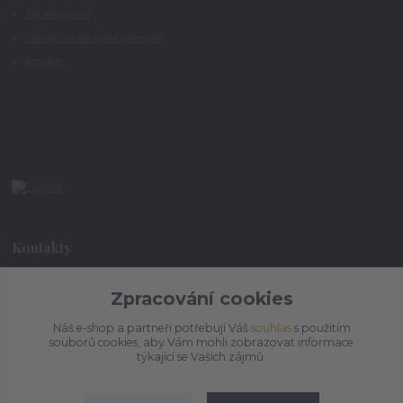
Jak nakupovat
Všeobecné obchodní podmínky
Kontakty
Kontakty
Zpracování cookies
+420 773 073 323
9:00 - 17:00
Náš e-shop a partneři potřebují Váš
souhlas
s použitím
souborů cookies, aby Vám mohli zobrazovat informace
admin@ihrnek.cz
týkající se Vašich zájmů.