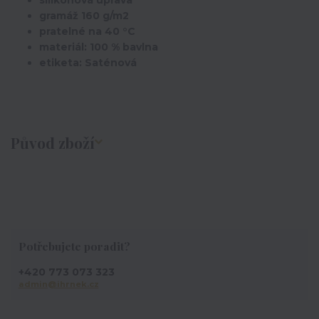
silikonová úprava
gramáž 160 g/m2
pratelné na 40 °C
materiál: 100 % bavlna
etiketa: Saténová
Původ zboží
Potřebujete poradit?
+420 773 073 323
admin@ihrnek.cz