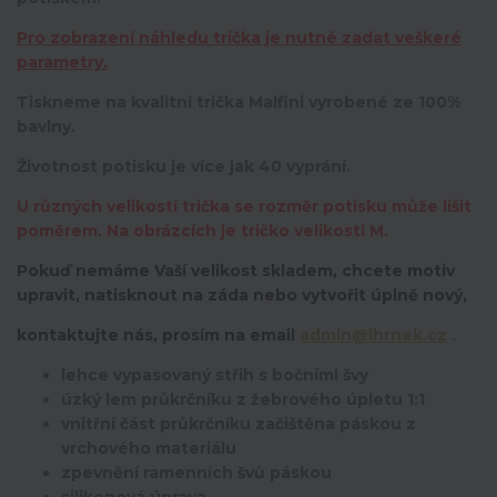
Pro zobrazení náhledu trička je nutné zadat veškeré
parametry.
Tiskneme na kvalitní trička Malfini vyrobené ze 100%
bavlny.
Životnost potisku je více jak 40 vyprání.
U různých velikostí trička se rozměr potisku může lišit
poměrem. Na obrázcích je tričko velikosti M.
Pokuď nemáme Vaší velikost skladem, chcete motiv
upravit,
natisknout na záda nebo vytvořit úplně nový,
kontaktujte nás, prosím na email
admin@ihrnek.cz
.
lehce vypasovaný střih s bočními švy
úzký lem průkrčníku z žebrového úpletu 1:1
vnitřní část průkrčníku začištěna páskou z
vrchového materiálu
zpevnění ramenních švů páskou