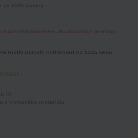
é ze 100% bavlny.
u může lišit poměrem. Na obrázcích je tričko
te motiv upravit,
natisknout na záda nebo
rnek.cz
.
u 1:1
ou z vrchového materiálu