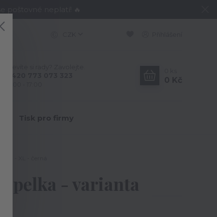
e poštovné neplatí! 🔥
CZK
Přihlášení
Nevíte si rady? Zavolejte.
0
ks
+420 773 073 323
0 Kč
9:00 - 17:00
Y
Tisk pro firmy
nta 1 - XL - černá
Popelka - varianta