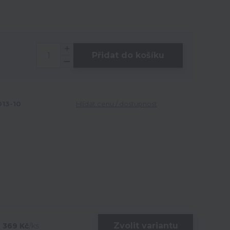
Přidat do košíku
13-10
Hlídat cenu / dostupnost
Zvolit variantu
369 Kč
/
ks