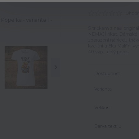
Ohodno
S tričkem z naší origin
NEMAJÍ říkat. Dámské t
zobrazení náhledu trič
kvalitní trička Malfini 
40 vyp...
celý popis
Dostupnost
Varianta
Velikost
Barva textilu