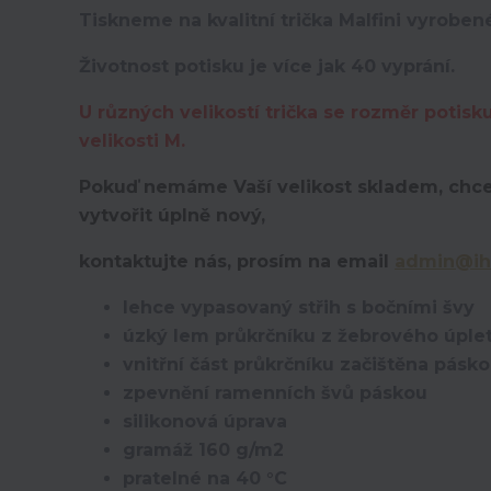
Tiskneme na kvalitní trička Malfini vyroben
Životnost potisku je více jak 40 vyprání.
U různých velikostí trička se rozměr potisk
velikosti M.
Pokuď nemáme Vaší velikost skladem, chce
vytvořit úplně nový,
kontaktujte nás, prosím na email
admin@ih
lehce vypasovaný střih s bočními švy
úzký lem průkrčníku z žebrového úplet
vnitřní část průkrčníku začištěna pásk
zpevnění ramenních švů páskou
silikonová úprava
gramáž 160 g/m2
pratelné na 40 °C