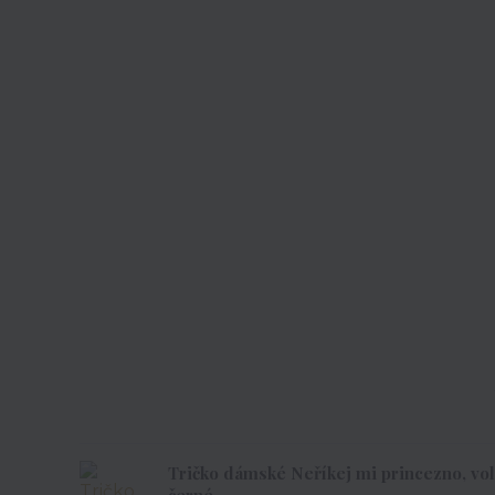
Tričko dámské Neříkej mi princezno, vole -
černé