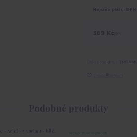
Nejsme plátci DPH
369 Kč
/
ks
Číslo produktu:
TRDAM0
Do oblíbených
Podobné produkty
 Ariel - 5 variant - bílé,
do týdne od objednání