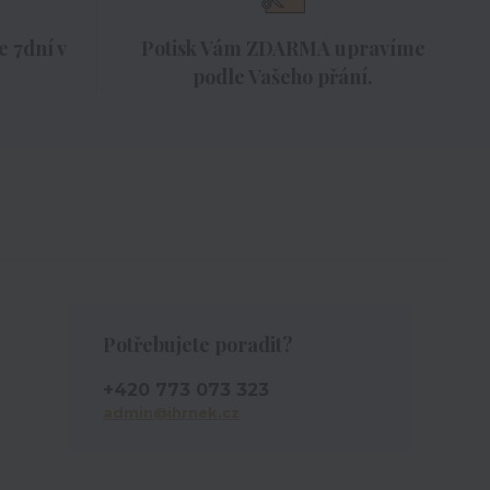
 7dní v
Potisk Vám ZDARMA upravíme
podle Vašeho přání.
Potřebujete poradit?
+420 773 073 323
admin@ihrnek.cz