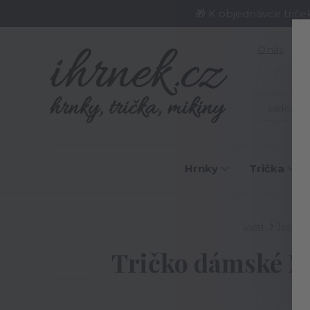
🎁 K objednávce triče
O nás
J
Hrnky
Trička
Úvod
Trička
Tričko dámské Neř