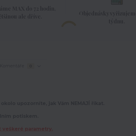
áme MAX do 72 hodin,
Objednávky vyřizujeme
ětšinou ale dříve.
týdnu.
Komentáře
0
 okolo upozorníte, jak Vám NEMAJÍ říkat.
lním potiskem.
t veškeré parametry.