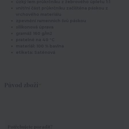
úzký lem průkrčníku z žebrového úpletu 1:1
vnitřní část průkrčníku začištěna páskou z
vrchového materiálu
zpevnění ramenních švů páskou
silikonová úprava
gramáž 160 g/m2
pratelné na 40 °C
materiál: 100 % bavlna
etiketa: Saténová
Původ zboží
Potřebujete poradit?