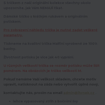
S tričkem z naší originální kolekce všechny okolo
upozorníte, jak Vám NEMAJÍ říkat.
Dámské tričko s krátkým rukávem a originálním
potiskem.
Pro zobrazení náhledu trička je nutné zadat veškeré
parametry.
Tiskneme na kvalitní trička Malfini vyrobené ze 100%
bavlny.
Životnost potisku je více jak 40 vyprání.
U různých velikostí trička se rozměr potisku může lišit
poměrem. Na obrázcích je tričko velikosti M.
Pokuď nemáme Vaší velikost skladem, chcete motiv
upravit,
natisknout na záda nebo vytvořit úplně nový,
kontaktujte nás, prosím na email
admin@ihrnek.cz
.
lehce vypasovaný střih s bočními švy