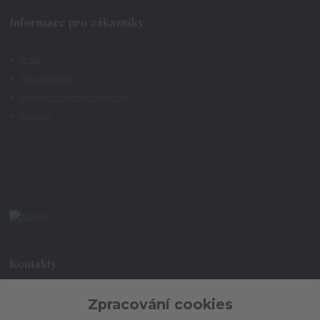
Informace pro zákazníky
O nás
Jak nakupovat
Všeobecné obchodní podmínky
Kontakty
Kontakty
+420 773 073 323
Zpracování cookies
9:00 - 17:00