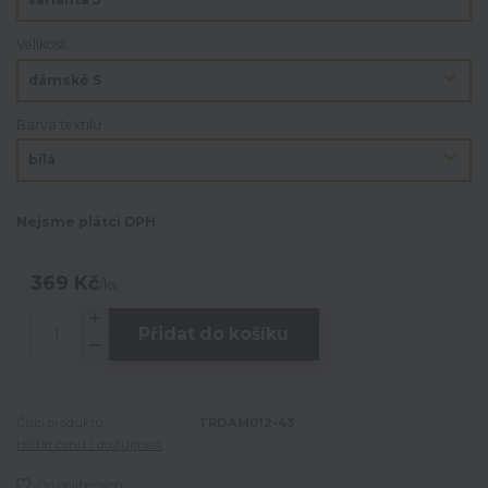
Velikost
Barva textilu
Nejsme plátci DPH
369 Kč
/
ks
Přidat do košíku
Číslo produktu:
TRDAM012-43
Hlídat cenu / dostupnost
Do oblíbených